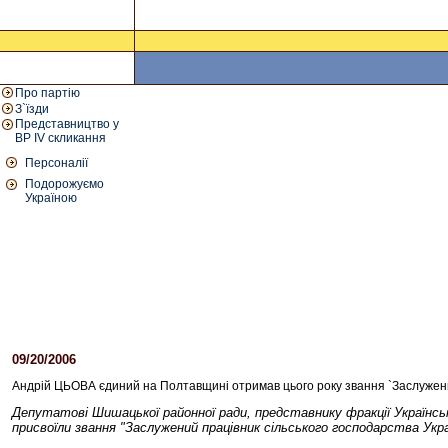
Про партію
З`їзди
Представництво у
ВР IV скликання
Персоналії
Подорожуємо
Україною
09/20/2006
02:46 PM
Андрій ЦЬОВА єдиний на Полтавщині отримав цього року звання `Заслужений
Депутатові Шишацької районної ради, представнику фракції Українськ
присвоїли звання "Заслужений працівник сільського господарства Укра