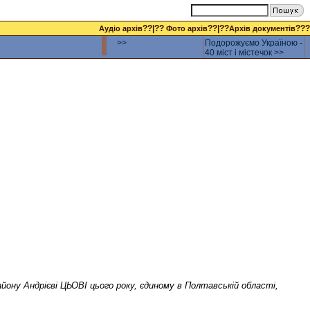
??|??
??|??
???
Аудіо архів
Фото архів
Архів документів
>>
Подорожуємо Україною -
40 міст і містечок >>
йону Андрієві ЦЬОВІ цього року, єдиному в Полтавській області,