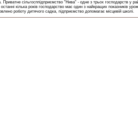
Приватне сільгосппідприємство "Нива" - одне з трьох господарств у район
а останні кілька років господарство має один з найкращих показників уро
овлено роботу дитячого садка, підприємство допомагає місцевій школі.