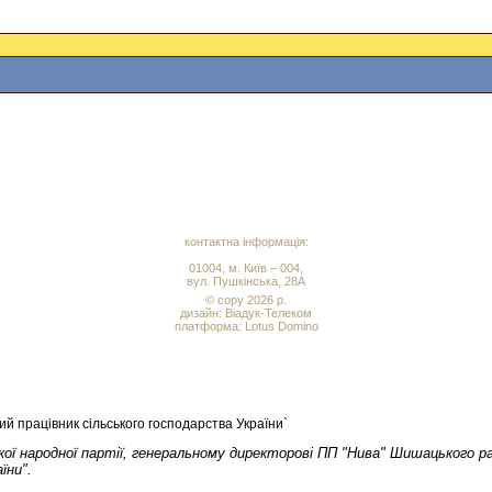
контактна інформація:
01004, м. Київ – 004,
вул. Пушкінська, 28А
© copy 2026 р.
дизайн:
Віадук-Телеком
платформа: Lotus Domino
 працівник сільського господарства України`
ої народної партії, генеральному директорові ПП "Нива" Шишацького ра
їни".