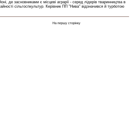
і, де засновниками є місцеві аграрії - серед лідерів тваринництва в
жайності сільгоспкультур. Керівник ПП "Нива" відзначився й турботою
На першу сторінку