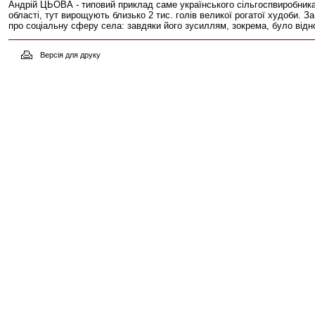
Андрій ЦЬОВА - типовий приклад саме українського сільгоспвиробника. 
області, тут вирощують близько 2 тис. голів великої рогатої худоби. З
про соціальну сферу села: завдяки його зусиллям, зокрема, було відн
Версія для друку