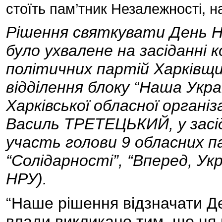
стоїть пам’тник Незалежності, 
Рішення святкувати День Н
було ухвалене на засіданні к
політичних партій Харківщи
відділення блоку “Наша Укра
Харківської обласної організ
Василь ТРЕТЕЦЬКИЙ, у засід
участь голови 9 обласних па
“Солідарності”, “Вперед, Укр
НРУ).
“Наше рішення відзначати Д
влади викликано тим, що ця 