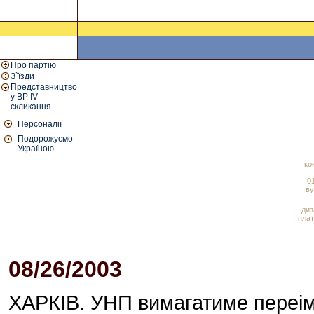
Про партію
З`їзди
Представництво
у ВР IV
скликання
Персоналії
Подорожуємо
Україною
ко
01
ву
диз
плат
08/26/2003
03:14 PM
ХАРКІВ. УНП вимагатиме переім