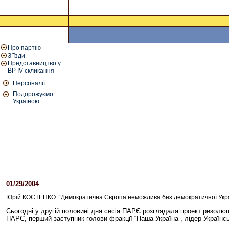
Про партію
З`їзди
Представництво у
ВР IV скликання
Персоналії
Подорожуємо
Україною
01/29/2004
07:33 PM
Юрій КОСТЕНКО: “Демократична Європа неможлива без демократичної України
Сьогодні у другій половині дня сесія ПАРЄ розглядала проект резолюції
ПАРЄ, перший заступник голови фракції “Наша Україна”, лідер Українс