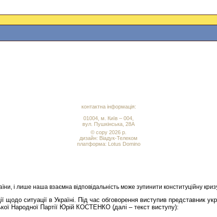
контактна інформація:
01004, м. Київ – 004,
вул. Пушкінська, 28А
© copy 2026 р.
дизайн:
Віадук-Телеком
платформа: Lotus Domino
, і лише наша взаємна відповідальність може зупинити конституційну кризу”
 щодо ситуації в Україні. Під час обговорення виступив представник укра
ької Народної Партії Юрій КОСТЕНКО (далі – текст виступу):