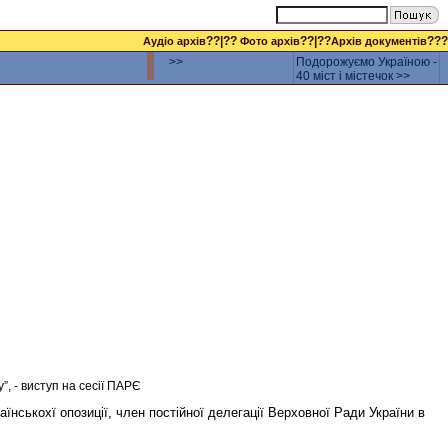
??|??
??|??
???
Аудіо архів
Фото архів
Архів документів
>>
Подорожуємо Україною -
40 міст і містечок >>
, - виступ на сесії ПАРЄ
їнськохї опозиції, член постійної делегації Верховної Ради України в