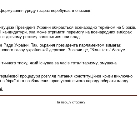
формування уряду і зараз перебуває в опозиції.
титуцією Президент України обирається всенародно терміном на 5 років.
ні кандидатури, яка може отримати перемогу на всенародних виборах
шанс діючому режиму залишитися при владі.
ої Ради України. Так, обрання президента парламентом вимагає
ового главу української держави. Знаючи це, “більшість” блокує
тичного тиску, який існував за часів тоталітаризму, змушена
у термінової процедури розгляд питання конституційної кризи виключно
в Україні та позбавлення прав українського народу обирати владу.
і.
На першу сторінку