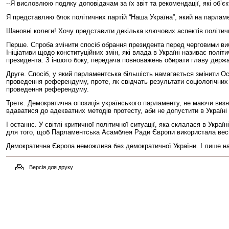
--Я висловлюю подяку доповідачам за їх звіт та рекомендації, які об’
Я представляю блок політичних партій “Наша Україна”, який на парлам
Шановні колеги! Хочу представити декілька ключових аспектів політичн
Перше. Спроба змінити спосіб обрання президента перед черговими вибо
Ініціативи щодо конституційних змін, які влада в Україні називає по
президента. З іншого боку, передача повноважень обирати главу держ
Друге. Спосіб, у який парламентська більшість намагається змінити О
проведення референдуму, проте, як свідчать результати соціологічних
проведення референдуму.
Третє. Демократична опозиція українського парламенту, не маючи визна
вдаватися до адекватних методів протесту, аби не допустити в Україні
І останнє. У світлі критичної політичної ситуації, яка склалася в Укр
для того, щоб Парламентська Асамблея Ради Європи використала весь с
Демократична Європа неможлива без демократичної України. І лише наш
Версія для друку