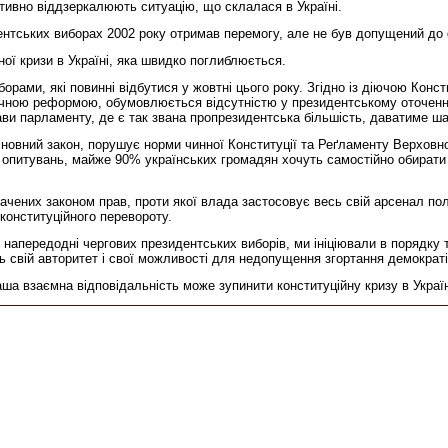
єктивно віддзеркалюють ситуацію, що склалася в Україні.
ентських виборах 2002 року отримав перемогу, але не був допущений до 
ої кризи в Україні, яка швидко поглиблюється.
рами, які повинні відбутися у жовтні цього року. Згідно із діючою Конс
літичною реформою, обумовлюється відсутністю у президентському оточен
ави парламенту, де є так звана пропрезидентська більшість, даватиме 
сновний закон, порушує норми чинної Конституції та Реґламенту Верховн
 опитувань, майже 90% українських громадян хочуть самостійно обирати н
чених законом прав, проти якої влада застосовує весь свій арсенал полі
 конституційного перевороту.
аїні напередодні чергових президентських виборів, ми ініціювали в порядк
вій авторитет і свої можливості для недопущення згортання демократії 
а взаємна відповідальність може зупинити конституційну кризу в Україн