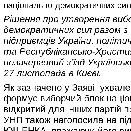
національно-демократичних си
Рішення про утворення вибо
демократичних сил разом з 
підприємців України, політ
та Республікансько-Христи
позачерговий з’їзд Українськ
27 листопада в Києві.
Як зазначено у Заяві, ухвален
формує виборчий блок націо
відкритий для інших партій 
УНП також наголосила на пі
ЮЩЕНКА, вважаючи його виб