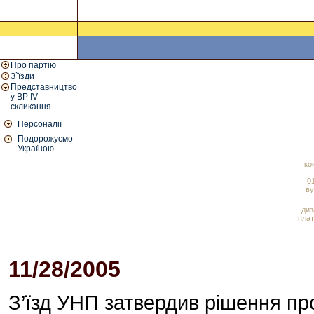
Про партію
З`їзди
Представництво
у ВР IV
скликання
Персоналії
Подорожуємо
Україною
ко
01
ву
диз
плат
11/28/2005
03:22 PM
З’їзд УНП затвердив рішення пр