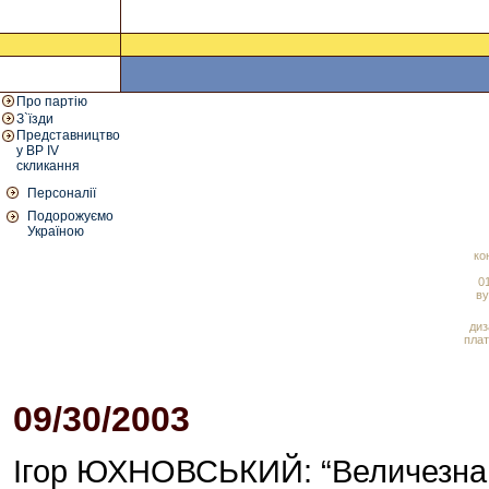
Про партію
З`їзди
Представництво
у ВР IV
скликання
Персоналії
Подорожуємо
Україною
ко
01
ву
диз
плат
09/30/2003
03:03 PM
Ігор ЮХНОВСЬКИЙ: “Величезна кі