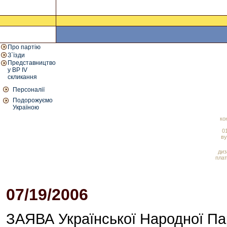
Про партію
З`їзди
Представництво
у ВР IV
скликання
Персоналії
Подорожуємо
Україною
ко
01
ву
диз
плат
07/19/2006
02:10 PM
ЗАЯВА Української Народної Пар