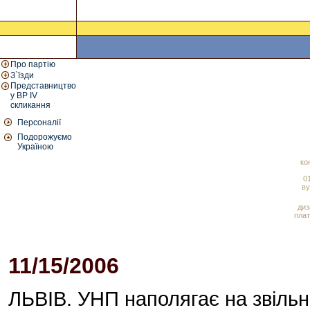
Про партію
З`їзди
Представництво
у ВР IV
скликання
Персоналії
Подорожуємо
Україною
ко
01
ву
диз
плат
11/15/2006
04:45 PM
ЛЬВІВ. УНП наполягає на звіль