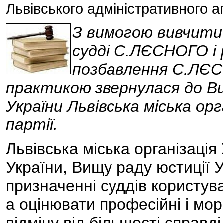
Львівського адміністративного а
З вимогою вивчити 
судді С.ЛЄСНОГО і
позбавлення С.ЛЄС
практикою
звернулася до Вищ
України Львівська міська орг
партії.
Львівська міська організаці
України, Вищу раду юстиції 
призначенні суддів користув
а оцінювати професійні і мор
відміну від більшості справді 