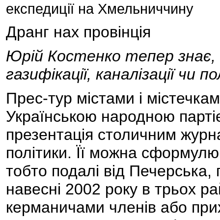
експедиції на Хмельниччину
Дранг нах провінція
Юрій Костенко тепер знає, 
газифікації, каналізації чи 
Прес-тур містами і містечка
Українською народною парті
презентація столичним журна
політики. Її можна сформулю
тобто подалі від Печерська, 
навесні 2002 року в трьох р
керманичами членів або при