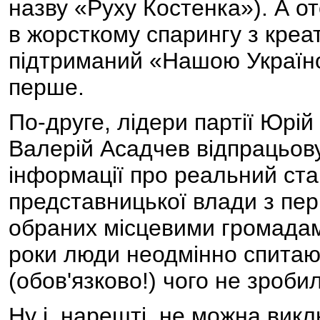
назву «Руху Костенка»). А о
в жорсткому спарингу з креа
підтриманий «Нашою Україн
перше.
По-друге, лідери партії Юрі
Валерій Асадчев відпрацьов
інформації про реальний ста
представницької влади з пер
обраних місцевими громадами
роки люди неодмінно спитают
(обов'язково!) чого не зроби
Ну і, нарешті, не можна вик