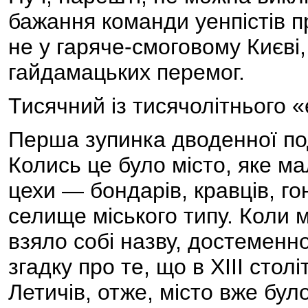
бажання команди уенпістів п
не у гаряче-смоговому Києві
гайдамацьких перемог.
Тисячний із тисячолітнього 
Перша зупинка дводенної под
Колись це було місто, яке ма
цехи — бондарів, кравців, го
селище міського типу. Коли м
взяло собі назву, достеменн
згадку про те, що в XIII сто
Летичів, отже, місто вже бул