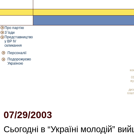
Про партію
З`їзди
Представництво
у ВР IV
скликання
Персоналії
Подорожуємо
Україною
ко
01
ву
диз
плат
07/29/2003
11:42 AM
Сьогодні в “Україні молодій” ви