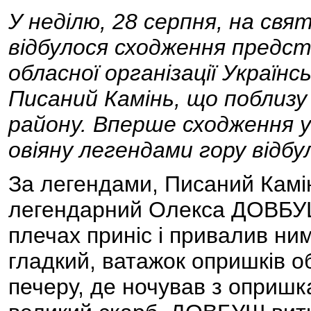
У неділю, 28 серпня, на свя
відбулося сходження предста
обласної організації Українс
Писаний Камінь, що поблизу
району. Вперше сходження у
овіяну легендами гору відбу
За легендами, Писаний Камін
легендарний Олекса ДОВБУШ:
плечах приніс і привалив ним
гладкий, ватажок опришків об
печеру, де ночував з опришк