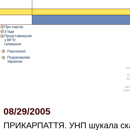
Про партію
З`їзди
Представництво
у ВР IV
скликання
Персоналії
Подорожуємо
Україною
ко
01
ву
диз
плат
08/29/2005
05:15 PM
ПРИКАРПАТТЯ. УНП шукала с