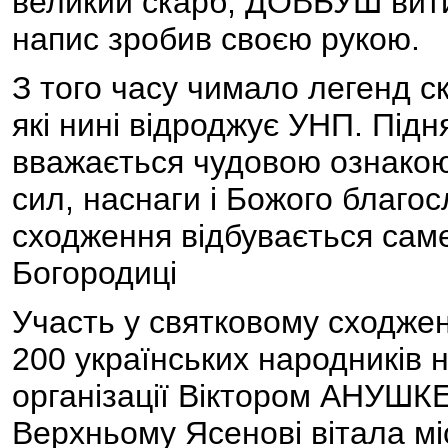
великий скарб, ДОВБУШ вити
напис зробив своєю рукою.
З того часу чимало легенд с
які нині відроджує УНП. Під
вважається чудовою ознакою,
сил, наснаги і Божого благо
сходження відбувається саме
Богородиці
Участь у святковому сходжен
200 українських народників н
організації Віктором АНУШ
Верхньому Ясенові вітала мі