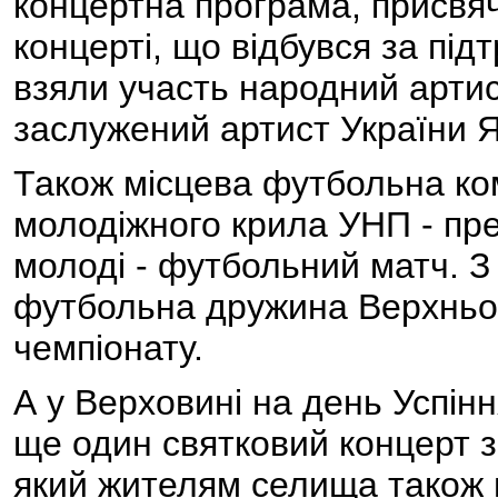
концертна програма, присвяч
концерті, що відбувся за під
взяли участь народний арти
заслужений артист України
Також місцева футбольна ко
молодіжного крила УНП - пр
молоді - футбольний матч. З
футбольна дружина Верхньог
чемпіонату.
А у Верховині на день Успін
ще один святковий концерт з
який жителям селища також 