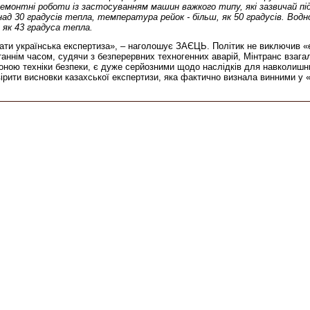
ремонтні роботи із застосуванням машин важкого типу, які зазвичай
д 30 градусів тепла, температура рейок - більш, як 50 градусів. Водн
 як 43 градуса тепла.
ати українська експертиза», – наголошує ЗАЄЦЬ. Політик не виключив «е
аннім часом, судячи з безперервних техногенних аварій, Мінтранс взага
роною техніки безпеки, є дуже серйозними щодо наслідків для навколишн
ревірити висновки казахської експертизи, яка фактично визнала винни