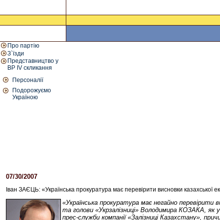
Про партію
З`їзди
Представництво у
ВР IV скликання
Персоналії
Подорожуємо
Україною
07/30/2007
04:24 PM
Іван ЗАЄЦЬ: «Українська прокуратура має перевірити висновки казахсько
«Українська прокуратура має негайно перевірити
та голови «Укрзалізниці» Володимира КОЗАКА, як ук
прес-служби компанії «Залізниці Казахстану», при