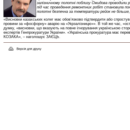
залізничному полотні поблизу Ожидова проводили 
під час проведення ремонтних робіт становила пона
полотні безпечна за температури рейок не більше,
«Висновки казахських колег має обов’язково підтвердити або спростув
провини за «фосфорну» аварію на «Укрзалізницю»». В той же час, «ост
думку, «висновки, що вказують на повне ігнорування українською сто
експертів Генпрокуратури України». «Українська прокуратура має пе
КОЗАКА», – наголошує ЗАЄЦЬ.
Версія для друку