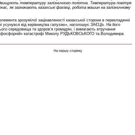
 підвищують температуру залізничного полотна. Температура повітря
очас, як зазначають казахські фахівці, робота машин на залізничному
лемента зрозумілої зацікавленості казахської сторони в перекладенні
лі усунувся від керівництва галуззю», наголошує ЗАЄЦЬ. На його
ього середовища та здоров’я громадян, і вимагають втручання
ми у «фосфорній» катастрофі Миколу РУДЬКОВСЬКОГО та Володимира
На першу сторінку