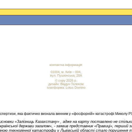
контактна інформація:
01004, м. Київ – 004,
вул. Пушкінська, 28А
© copy 2026 р.
дизайн:
Віадук-Телеком
платформа: Lotus Domino
ї експертизи, яка фактично визнала винним у «фосфорній» катастрофі Микол
 висновки «Залізниць Казахстану» , адже на карту поставлено не сті
раїнської держави загалом», - заявив представник «Правиці», перший за
чиною техногенної катастрофи у Львівській області стало порушення те