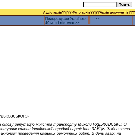
??|??
??|??
???
Аудіо архів
Фото архів
Архів документів
Подорожуємо Україною -
>>
40 міст і містечок >>
у РУДЬКОВСЬКОГО»
льки ділову репутацію міністра транспорту Миколи РУДЬКОВСЬКОГО
ступник голови Української народної партії Іван ЗАЄЦЬ. Згідно заяви
хнології проведення колійних ремонтних робіт. В день аварії на