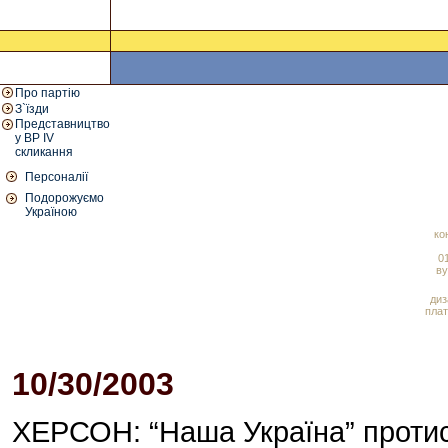
Про партію
З`їзди
Представництво
у ВР IV
скликання
Персоналії
Подорожуємо
Україною
ко
01
ву
диз
плат
10/30/2003
04:18 PM
ХЕРСОН: “Наша Україна” протис