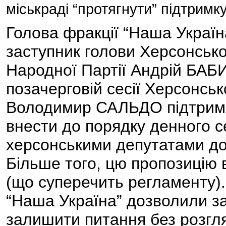
міськраді “протягнути” підтрим
Голова фракції “Наша Україна
заступник голови Херсонської
Народної Партії Андрій БАБИ
позачерговій сесії Херсонськ
Володимир САЛЬДО підтримав
внести до порядку денного се
херсонськими депутатами до
Більше того, цю пропозицію в
(що суперечить регламенту).
“Наша Україна” дозволили з
залишити питання без розгля