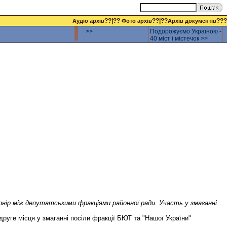
??|??
??|??
???
Аудіо архів
Фото архів
Архів документів
>>
Подорожуємо Україною -
40 міст і містечок >>
рнір між депутатськими фракціями районної ради. Участь у змаганні
 друге місця у змаганні посіли фракції БЮТ та "Нашої України"