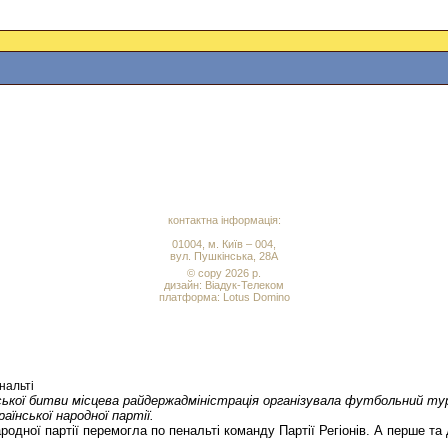
контактна інформація:
01004, м. Київ – 004,
вул. Пушкінська, 28А
© copy 2026 р.
дизайн:
Віадук-Телеком
платформа: Lotus Domino
нальті
ської битви місцева райдержадміністрація організувала футбольний ту
раїнської народної партії.
ародної партії перемогла по пенальті команду Партії Регіонів. А перше та