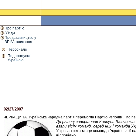
Про партію
З`їзди
Представництво у
ВР IV скликання
Персоналії
Подорожуємо
Україною
02/27/2007
01:15 PM
ЧЕРКАЩИНА. Українська народна партія перемогла Партію Регіонів ... по пе
До річниці завершення Корсунь-Шевченків
взяли вісім команд, серед них і команда Ук
У грі за третє місце команда Української н
відповідно.