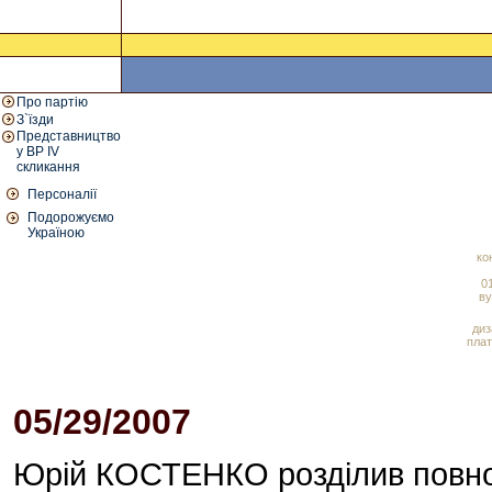
Про партію
З`їзди
Представництво
у ВР IV
скликання
Персоналії
Подорожуємо
Україною
ко
01
ву
диз
плат
05/29/2007
07:53 PM
Юрій КОСТЕНКО розділив повно