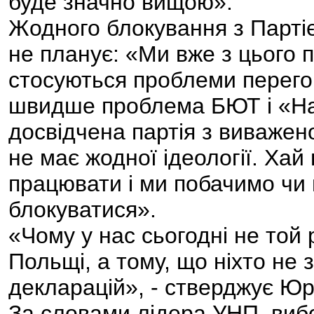
буде значно вищою».
Жодного блокування з Партіє
не планує: «Ми вже з цього 
стосуються проблеми перегов
швидше проблема БЮТ і «На
досвідчена партія з виважено
не має жодної ідеології. Хай
працювати і ми побачимо чи
блокуватися».
«Чому у нас сьогодні не той р
Польщі, а тому, що ніхто не
декларацій», - стверджує Юр
За словами лідера УНП, виб