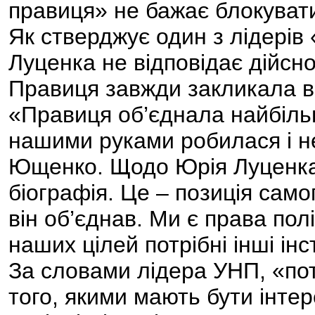
правиця» не бажає блокуват
Як стверджує один з лідерів
Луценка не відповідає дійсно
Правиця завжди закликала в
«Правиця об’єднала найбільш
нашими руками робилася і не
Ющенко. Щодо Юрія Луценка 
біографія. Це – позиція самог
він об’єднав. Ми є права по
наших цілей потрібні інші інс
За словами лідера УНП, «пот
того, якими мають бути інте