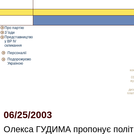
Про партію
З`їзди
Представництво
у ВР IV
скликання
Персоналії
Подорожуємо
Україною
ко
01
ву
диз
плат
06/25/2003
01:07 PM
Олекса ГУДИМА пропонує політи