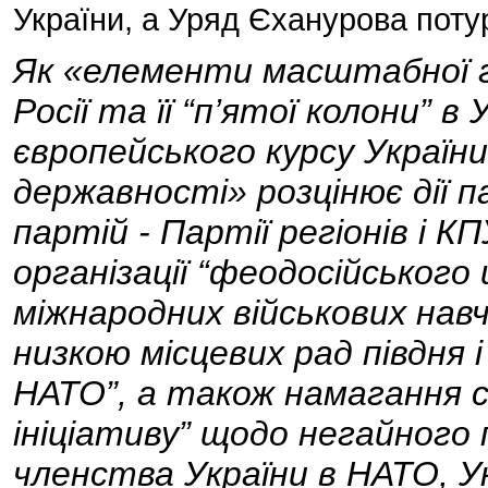
України, а Уряд Єханурова поту
Як «елементи масштабної ге
Росії та її “п’ятої колони” в
європейського курсу України 
державності» розцінює дії 
партій - Партії регіонів і 
організації “феодосійськог
міжнародних військових нав
низкою місцевих рад півдня і 
НАТО”, а також намагання 
ініціативу” щодо негайного
членства України в НАТО, У