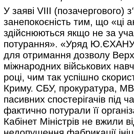
У заяві VIІІ (позачергового)
занепокоєність тим, що «ці а
здійснюються якщо не за учас
потурання». «Уряд Ю.ЄХАНУ
для отримання дозволу Верх
міжнародних військових навч
році, чим так успішно скорис
Криму. СБУ, прокуратура, МВ
пасивних спостерігачів під ча
фактично потурали її органі
Кабінет Міністрів не вжили в
недопущення фабрикації іні