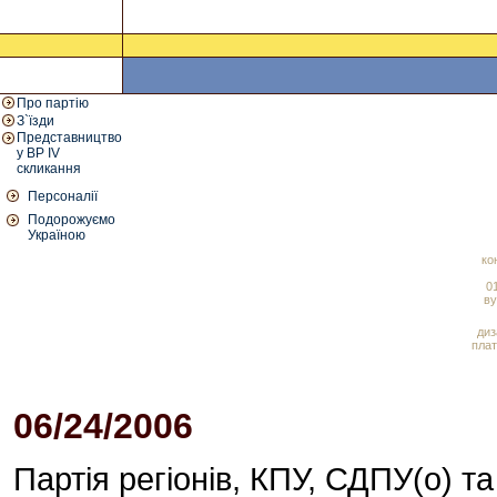
Про партію
З`їзди
Представництво
у ВР IV
скликання
Персоналії
Подорожуємо
Україною
ко
01
ву
диз
плат
06/24/2006
06:45 PM
Партія регіонів, КПУ, СДПУ(о) 