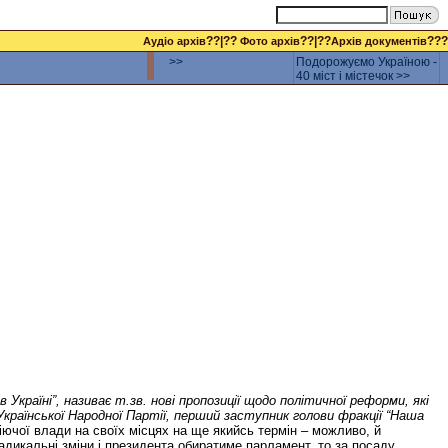
??|??
??|??
???
Аудіо архів
Фото архів
Архів документів
>>
Подорожуємо Україною -
40 міст і містечок >>
країні”, називає т.зв. нові пропозиції щодо політичної реформи, які
аїнської Народної Партії, перший заступник голови фракції “Наша
іючої влади на своїх місцях на ще якийсь термін – можливо, й
адикальні зміни і президента обиратиме парламент, то за посаду