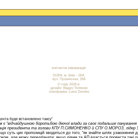
контактна інформація:
01004, м. Київ – 004,
вул. Пушкінська, 28А
© copy 2026 р.
дизайн:
Віадук-Телеком
платформа: Lotus Domino
дента буде встановлено таксу”
 є “відчайдушною боротьбою діючої влади за своє подальше панування в У
ація президента та голови КПУ П.СИМОНЕНКО й СПУ О.МОРОЗ, лідер Укр
 що суть цих пропозицій зводиться до того, “як знайти шлях узаконення д
роком, але можу передбачати: якщо лівим та АП вдасться провести такі р