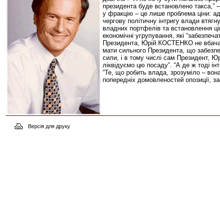
президента буде встановлено такса,” –
у фракцію – це лише проблема ціни: а
чергову політичну інтригу влади втя
владних портфелів та встановлення ціни
економічні угрупування, які “забезпеча
Президента, Юрій КОСТЕНКО не вбачає 
мати сильного Президента, що забезпеч
сили, і в тому числі сам Президент, Ю
ліквідуємо цю посаду”. “А де ж тоді ін
“Те, що робить влада, зрозуміло – вон
попередніх домовленостей опозиції, 
Версія для друку