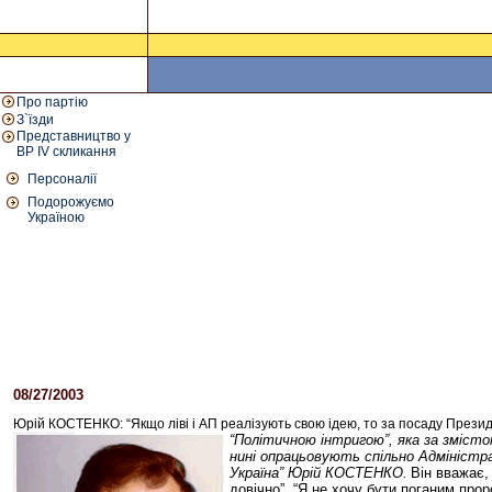
Про партію
З`їзди
Представництво у
ВР IV скликання
Персоналії
Подорожуємо
Україною
08/27/2003
03:00 PM
Юрій КОСТЕНКО: “Якщо ліві і АП реалізують свою ідею, то за посаду Прези
“Політичною інтригою”, яка за змістом
нині опрацьовують спільно Адміністр
Україна” Юрій КОСТЕНКО.
Він вважає,
довічно”. “Я не хочу бути поганим про