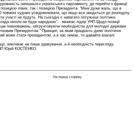
урованість нинішнього українського парламенту, де перейти з фракції
озицією лівих, так і позицією Президента. “Мені дуже жаль, що в
 повинні чудово усвідомлювати, що якщо все зведеться до розподілу
ати участі не будуть. На сьогодні є набагато потужніші політико-
я влада ніколи не буде народною”, - вважає лідер УНП.Щодо позиції
ільше повноважень, обгрунтовуючи необхідністю для молодої держави
етковим Президентом.” Принцип, за яким працюють деякі політичні
ий може стати президентом, а в нас немає, то давайте взагалі
ції, викликає не лише здивування, а й необхідність перегляду
 УНП Юрій КОСТЕНКО.
На першу сторінку