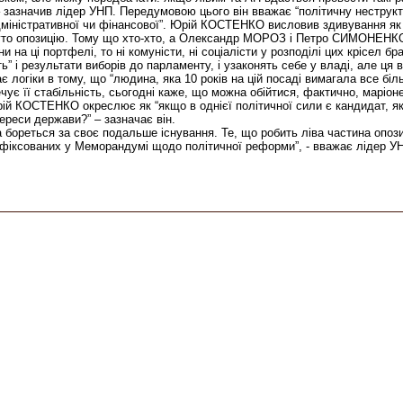
 зазначив лідер УНП. Передумовою цього він вважає “політичну неструкт
дміністративної чи фінансової”. Юрій КОСТЕНКО висловив здивування як п
гнуто опозицію. Тому що хто-хто, а Олександр МОРОЗ і Петро СИМОНЕНКО
 на ці портфелі, то ні комуністи, ні соціалісти у розподілі цих крісел бр
ть” і результати виборів до парламенту, і узаконять себе у владі, але ц
логіки в тому, що “людина, яка 10 років на цій посаді вимагала все б
ує її стабільність, сьогодні каже, що можна обійтися, фактично, маріон
рій КОСТЕНКО окреслює як “якщо в однієї політичної сили є кандидат, як
тереси держави?” – зазначає він.
а бореться за своє подальше існування. Те, що робить ліва частина опози
зафіксованих у Меморандумі щодо політичної реформи”, - вважає лідер