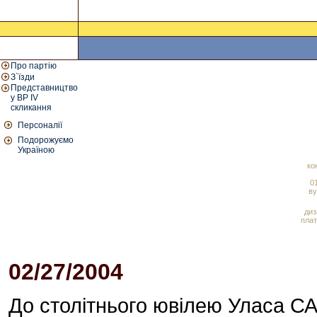
Про партію
З`їзди
Представництво
у ВР IV
скликання
Персоналії
Подорожуємо
Україною
ко
01
ву
диз
плат
02/27/2004
03:43 PM
До столітнього ювілею Уласа С