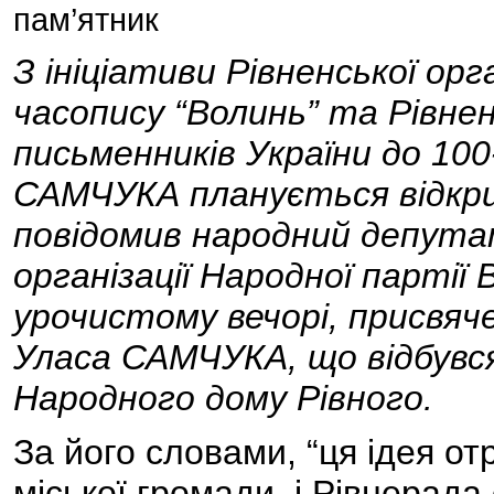
пам’ятник
З ініціативи Рівненської орга
часопису “Волинь” та Рівнен
письменників України до 10
САМЧУКА планується відкри
повідомив народний депутат
організації Народної парті
урочистому вечорі, присвяч
Уласа САМЧУКА, що відбувс
Народного дому Рівного.
За його словами, “ця ідея о
міської громади, і Рівнерада