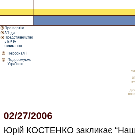
Про партію
З`їзди
Представництво
у ВР IV
скликання
Персоналії
Подорожуємо
Україною
ко
01
ву
диз
плат
02/27/2006
01:53 PM
Юрій КОСТЕНКО закликає “Нашу