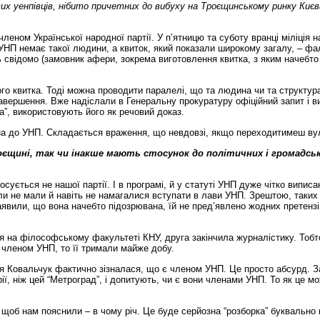
вих уенпівців, нібито причетних до вибуху на Троєщинському ринку Киє
членом Української народної партії. У п’ятницю та суботу вранці міліція
 УНП немає такої людини, а квиток, який показали широкому загалу, – ф
 свідомо (замовник афери, зокрема виготовлення квитка, з яким начебто 
го квитка. Тоді можна проводити паралелі, що та людина чи та структур
авершення. Вже надіслали в Генеральну прокуратуру офіційний запит і в
а”, використовують його як речовий доказ.
на до УНП. Складається враження, що невдовзі, якщо переходитимеш вул
роєщині, так чи інакше мають стосунок до політичних і громадськи
осується не нашої партії. І в програмі, й у статуті УНП дуже чітко випис
ли не мали й навіть не намагалися вступати в лави УНП. Зрештою, таких
вили, що вона начебто підозрювана, їй не пред’явлено жодних претензій
ся на філософському факультеті КНУ, друга закінчила журналістику. Тобт
я членом УНП, то її тримали майже добу.
 Ковальчук фактично зізналася, що є членом УНП. Це просто абсурд. Зат
орії, ніж цей “Метроград”, і допитують, чи є вони членами УНП. То як це
 щоб нам пояснили – в чому річ. Це буде серйозна “розборка” буквально