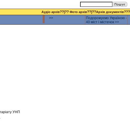
??|??
??|??
???
Аудіо архів
Фото архів
Архів документів
>>
Подорожуємо Україною -
40 міст і містечок >>
етаріату УНП