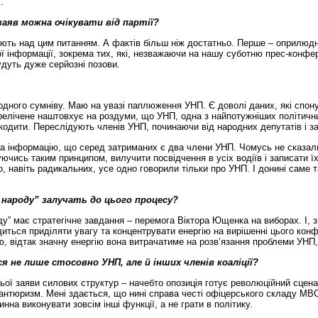
.
заяв можна очікувати від партії?
юють над цим питанням. А фактів більш ніж достатньо. Перше – оприлюдн
ї інформації, зокрема тих, які, незважаючи на нашу суботню прес-конфе
удуть дуже серйозні позови.
жодного сумніву. Маю на увазі паплюження УНП. Є доволі даних, які спон
релічене наштовхує на роздуми, що УНП, одна з найпотужніших політичних
кодити. Переслідують членів УНП, починаючи від народних депутатів і з
нила інформацію, що серед затриманих є два члени УНП. Чомусь не сказа
еруючись таким принципом, вилучити посвідчення в усіх водіїв і записати
, навіть радикальних, усе одно говорили тільки про УНП. І донині саме т
народу” залучать до цього процесу?
ду” має стратегічне завдання – перемога Віктора Ющенка на виборах. І, 
ться приділяти увагу та концентрувати енергію на вирішенні цього конф
ю, відтак значну енергію вона витрачатиме на розв’язання проблеми УНП,
я не лише стосовно УНП, але й інших членів коаліції?
нньої заяви силових структур – начебто опозиція готує революційний сцен
антюризм. Мені здається, що нині справа честі офіцерського складу МВС 
нна виконувати зовсім інші функції, а не грати в політику.