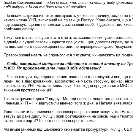
Богдан Соколовський – один із тих, хто вивів на чисту воду фальши
слід вибуху в Києві та його можливі наслідки.
– Із-поміж затриманих, яких підозрюють у скоєнні злочину, жоден не є 
квиток члена УНП, виписаний на прізвище Пастух. Хочу сказати, що в
підтверджує, що він не належить зазначеній особі. Підозрюю, що хтось
політичну аферу.
Тому нині мають з’ясувати, хто стоїть за замовленням цього фальшиво
відповідні судові позови – юристи працюють, щоб довести справу до з
на підставі чого правоохоронні органи, не перевіривши цього “документ
Правоохоронці навіть не спромоглися з’ясувати, чи належить ця люди
– Люди, затримані міліцією за підозрою в скоєнні злочину на Т
УНСО. Як прокоментуєте такий збіг обставин?
– Чесно кажучи, віднедавна не вистачає енергії аналізувати все, що ст
люди, які є підозрюваними, абсолютно не мають стосунку до нас, ніко
секретаріату УНП Наталію Ковальчук. Того ж дня представники МВС зая
вчинення протиправних дій.
Також затримали двох її подруг. Молоді освічені люди: одна навчаєть
членами УНП – і їх відпустили ввечері того ж дня, а Наталя виявилас
Якщо зважити на пояснення правоохоронців, то вони кажуть, що Наталя
везуть до райвідділу міліції, який розташований на зовсім іншій терит
атаку проти партії? Іншого пояснення просто немає.
Ми вимагатимемо від шановного керівництва прокуратури, міліції, СБУ,