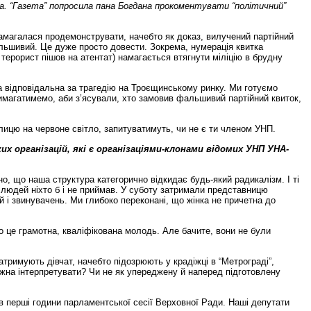
ва. “Газета” попросила пана Богдана прокоментувати “політичний”
 намагалася продемонструвати, начебто як доказ, вилучений партійний
альшивий. Це дуже просто довести. Зокрема, нумерація квитка
терорист пішов на атентат) намагається втягнути міліцію в брудну
а відповідальна за трагедію на Троєщинському ринку. Ми готуємо
имагатимемо, аби з’ясували, хто замовив фальшивий партійний квиток,
ицю на червоне світло, запитуватимуть, чи не є ти членом УНП.
х організацій, які є організаціями-клонами відомих УНП УНА-
ано, що наша структура категорично відкидає будь-який радикалізм. І ті
 людей ніхто б і не приймав. У суботу затримали представницю
 і звинувачень. Ми глибоко переконані, що жінка не причетна до
о це грамотна, кваліфікована молодь. Але бачите, вони не були
римують дівчат, начебто підозрюють у крадіжці в “Метрограді”,
 можна інтерпретувати? Чи не як упереджену й наперед підготовлену
 в перші години парламентської сесії Верховної Ради. Наші депутати