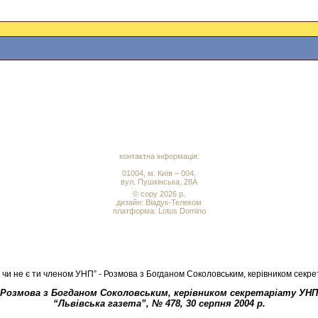
контактна інформація:
01004, м. Київ – 004,
вул. Пушкінська, 28А
© copy 2026 р.
дизайн:
Віадук-Телеком
платформа: Lotus Domino
 чи не є ти членом УНП” - Розмова з Богданом Соколовським, керівником секр
Розмова з Богданом Соколовським, керівником секретаріату УНП
“Львівська газета”, № 478, 30 серпня 2004 р.