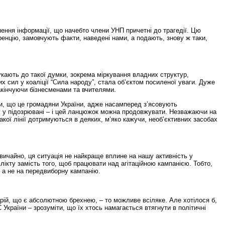
ення інформації, що начебто члени УНП причетні до трагедії. Цю
ренцію, замовчують факти, наведені нами, а подають, знову ж таки,
укають до такої думки, зокрема міркування владних структур,
 сил у коаліції “Сила народу”, стала об’єктом посиленої уваги. Дуже
акінчуючи бізнесменами та вчителями.
ли, що це громадяни України, адже насамперед з’ясовують
 їх у підозрювані – і цей ланцюжок можна продовжувати. Незважаючи на
акої лінії дотримуються в деяких, м’яко кажучи, необ’єктивних засобах
звичайно, ця ситуація не найкраще вплине на нашу активність у
лікту замість того, щоб працювати над агітаційною кампанією. Тобто,
 а не на передвиборну кампанію.
арій, що є абсолютною брехнею, – то можливе всіляке. Але хотілося б,
України – зрозуміти, що їх хтось намагається втягнути в політичні