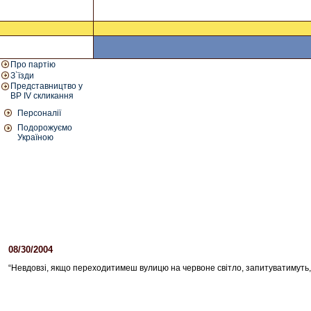
Про партію
З`їзди
Представництво у
ВР IV скликання
Персоналії
Подорожуємо
Україною
08/30/2004
12:28 PM
“Невдовзі, якщо переходитимеш вулицю на червоне світло, запитуватимуть,