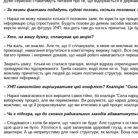
дуже серйозно ставитимуть питання про те, що відбувається в державі
– За якими фактами подадуть судові позови, скільки позовних 
– Наразі не можу назвати кількості позовних заяв, бо юристи ще прац
інформацію слід спростувати. Будуть позови до деяких засобів масово
версію міліції, де фігурує УНП, яка десь там до чогось причетна. Це б
– Хто, на вашу думку, спланував цю акцію?
– На жаль, не знаємо. Але те, що її спланували, в мене не викликає 
провокації, намагання втрутитися в комп’ютерну мережу партії. Все пе
багато прямих і непрямих доказів, що нашій роботі намагаються переш
Зверніть увагу: тільки-но сталася трагедія, міліція відразу оприлюд
громадянство підозрюваного. Треба сказати, водії вони чи ні. Тоді, к
можливу причетність цих людей до інших політичних структур, імовірно
масової інформації.
– УНП самостійно вирішуватиме цей конфлікт? Коаліцію “Сила 
– Наразі намагаємося все вирішити самостійно, бо коаліція “Сила наро
виборчому процесі, але ми переможемо. Ви розумієте, що наразі доводи
можливо, на це й розраховували: що ми втягнемо в цей процес коаліці
– Чи є підозра, що до схожих радикальних заходів вдаватимутьс
– Сподіваюся і хотів би вірити, що такого не буде. Але судячи з оста
щоб цього не було. Хотілося б, щоб запанував здоровий глузд, а не ав
авантюри. А це неприпустимо для такої структури, як міліція. Вона пови