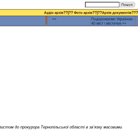
??|??
??|??
???
Аудіо архів
Фото архів
Архів документів
>>
Подорожуємо Україною -
40 міст і містечок >>
листом до прокурора Тернопільської області в зв’язку масовими