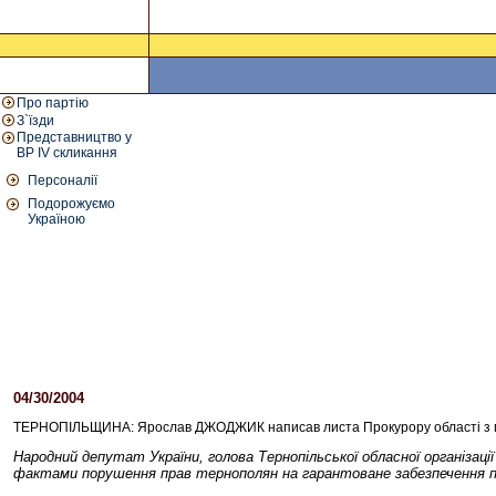
Про партію
З`їзди
Представництво у
ВР IV скликання
Персоналії
Подорожуємо
Україною
04/30/2004
02:57 PM
ТЕРНОПІЛЬЩИНА: Ярослав ДЖОДЖИК написав листа Прокурору області з пр
Народний депутат України, голова Тернопільської обласної організац
фактами порушення прав тернополян на гарантоване забезпечення 