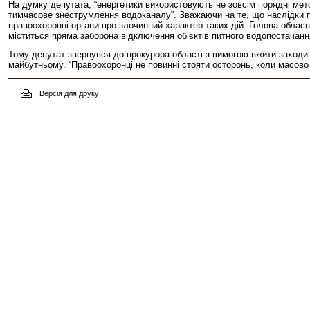
На думку депутата, “енергетики використовують не зовсім порядні мето
тимчасове знеструмлення водоканалу”. Зважаючи на те, що наслідки 
правоохоронні органи про злочинний характер таких дій. Голова обласно
міститься пряма заборона відключення об’єктів питного водопостачанн
Тому депутат звернувся до прокурора області з вимогою вжити заходи 
майбутньому. “Правоохоронці не повинні стояти осторонь, коли мас
Версія для друку