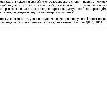
ди задля вирішення звичайного господарського спору – навіть в період жо
подібних дій несуть загрозу життєзабезпеченню міста та тисяч його ме
ї організації Української народної партії стверджує, що “енергорозподіль
я та водовідведення від систем енергопостачання”.
прокурорського реагування щодо вчинених правопорушень і притягнення в
ово порушуються права мешканців міста,” — вважає Ярослав ДЖОДЖИК.