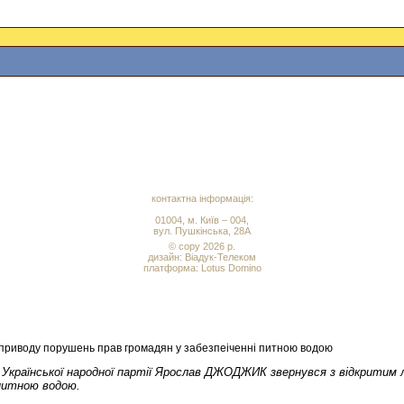
контактна інформація:
01004, м. Київ – 004,
вул. Пушкінська, 28А
© copy 2026 р.
дизайн:
Віадук-Телеком
платформа: Lotus Domino
иводу порушень прав громадян у забезпеіченні питною водою
ії Української народної партії Ярослав ДЖОДЖИК звернувся з відкритим 
питною водою.