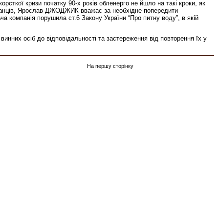
рсткої кризи початку 90-х років обленерго не йшло на такі кроки, як
шканців, Ярослав ДЖОДЖИК вважає за необхідне попередити
ча компанія порушила ст.6 Закону України “Про питну воду”, в якій
инних осіб до відповідальності та застереження від повторення їх у
На першу сторінку