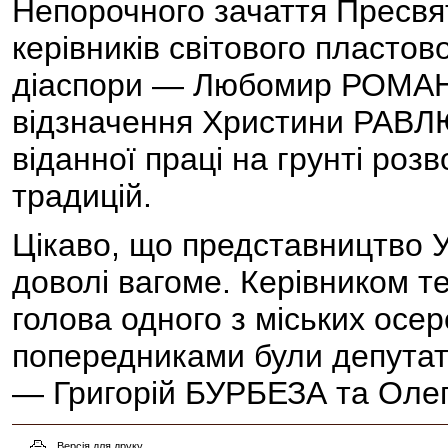
Непорочного зачаття Пресвят
керівників світового пластов
діаспори — Любомир РОМАНК
відзначення Христини РАВЛЮК
віданної праці на грунті роз
традицій.
Цікаво, що представництво 
доволі вагоме. Керівником те
голова одного з міських осе
попередниками були депутати
— Григорій БУРБЕЗА та Оле
Версія для друку