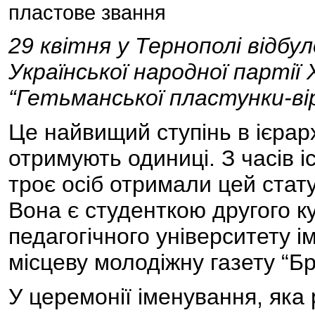
пластове звання
29 квітня у Тернополі відбу
Української народної парті
“Гетьманської пластунки-вір
Це найвищий ступінь в ієрарх
отримують одиниці. З часів 
троє осіб отримали цей стат
Вона є студенткою другого к
педагогічного університету 
місцеву молодіжну газету “Б
У церемонії іменування, яка