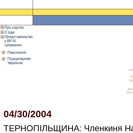
Про партію
З`їзди
Представництво
у ВР IV
скликання
Персоналії
Подорожуємо
Україною
ко
01
ву
диз
плат
04/30/2004
02:52 PM
ТЕРНОПІЛЬЩИНА: Членкиня Нар