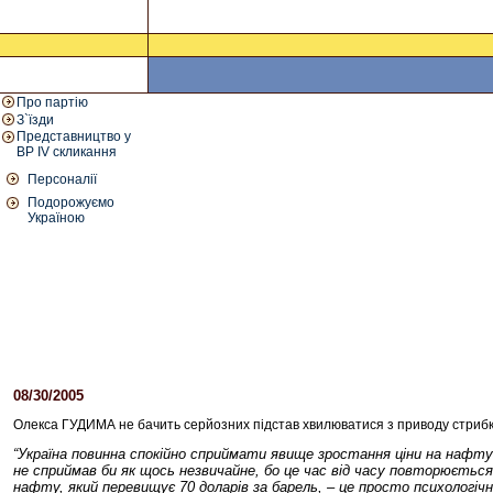
Про партію
З`їзди
Представництво у
ВР IV скликання
Персоналії
Подорожуємо
Україною
08/30/2005
06:01 PM
Олекса ГУДИМА не бачить серйозних підстав хвилюватися з приводу стрибк
“Україна повинна спокійно сприймати явище зростання ціни на нафту 
не сприймав би як щось незвичайне, бо це час від часу повторюється. 
нафту, який перевищує 70 доларів за барель, – це просто психологіч