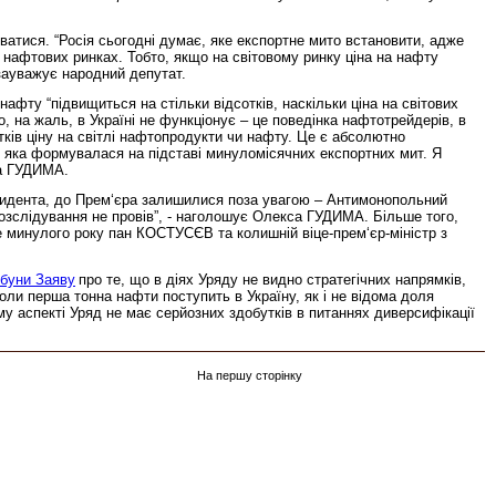
атися. “Росія сьогодні думає, яке експортне мито встановити, адже
 нафтових ринках. Тобто, якщо на світовому ринку ціна на нафту
 зауважує народний депутат.
фту “підвищиться на стільки відсотків, наскільки ціна на світових
о, на жаль, в Україні не функціонує – це поведінка нафтотрейдерів, в
тків ціну на світлі нафтопродукти чи нафту. Це є абсолютно
, яка формувалася на підставі минуломісячних експортних мит. Я
са ГУДИМА.
езидента, до Прем‘єра залишилися поза увагою – Антимонопольний
озслідування не провів”, - наголошує Олекса ГУДИМА. Більше того,
 минулого року пан КОСТУСЄВ та колишній віце-прем‘єр-міністр з
ибуни Заяву
про те, що в діях Уряду не видно стратегічних напрямків,
оли перша тонна нафти поступить в Україну, як і не відома доля
му аспекті Уряд не має серйозних здобутків в питаннях диверсифікації
На першу сторінку