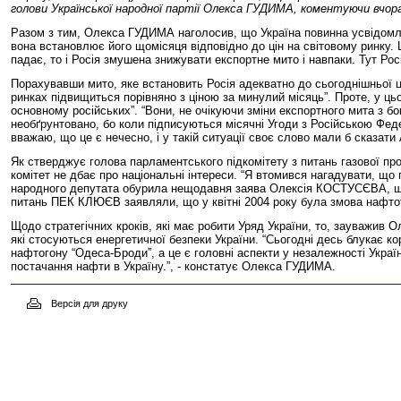
голови Української народної партії Олекса ГУДИМА, коментуючи вчор
Разом з тим, Олекса ГУДИМА наголосив, що Україна повинна усвідомлюв
вона встановлює його щомісяця відповідно до цін на світовому ринку. 
падає, то і Росія змушена знижувати експортне мито і навпаки. Тут Рос
Порахувавши мито, яке встановить Росія адекватно до сьогоднішньої ці
ринках підвищиться порівняно з ціною за минулий місяць”. Проте, у цьо
основному російських”. “Вони, не очікуючи зміни експортного мита з б
необґрунтовано, бо коли підписуються місячні Угоди з Російською Фед
вважаю, що це є нечесно, і у такій ситуації своє слово мали б сказати
Як стверджує голова парламентського підкомітету з питань газової п
комітет не дбає про національні інтереси. “Я втомився нагадувати, 
народного депутата обурила нещодавня заява Олексія КОСТУСЄВА, що, 
питань ПЕК КЛЮЄВ заявляли, що у квітні 2004 року була змова нафтот
Щодо стратегічних кроків, які має робити Уряд України, то, зауважив
які стосуються енергетичної безпеки України. “Сьогодні десь блукає к
нафтогону “Одеса-Броди”, а це є головні аспекти у незалежності Україн
постачання нафти в Україну.”, - констатує Олекса ГУДИМА.
Версія для друку