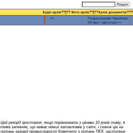
??|??
??|??
???
Аудіо архів
Фото архів
Архів документів
>>
Подорожуємо Україною -
40 міст і містечок >>
 Цей рекорд зростання, якщо порівнювати з цінами 10 років тому, я
ма запевняє, що немає ніяких катаклізмів у світі, і скачок цін на
 з питань газової промисловості Комітету з питань ПЕК, заступник