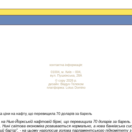
контактна інформація:
01004, м. Київ – 004,
вул. Пушкінська, 28А
© copy 2026 р.
дизайн:
Віадук-Телеком
платформа: Lotus Domino
а ціни на нафту, що перевищила 70 доларів за барель
на Нью-Йоркській нафтовій біржі, що перевищила 70 доларів за барель.
Нині світова економіка розвивається нормально, а нова банківська систе
ний бар‘єр”, - на цьому наголосив голова парламентського підкомітету