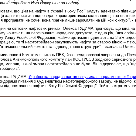
ашній стрибок в Нью-Йорку ціни на нафту.
ати, що ціни на нафту в Україні з боку Росії будуть адекватно підвищув
Ця характеристика відповідає характеристикам коливання цін на світових
ія програвати не хоче, вона прагне лише заробляти на цій кон’юнктурі”, -
ни на світових нафтових ринках, Олекса ГУДИМА прогнозує, що ціна на на
му контексті, на переконання народного депутата, є одна річ, “яка логічн
оку Уряду Російської Федерації, майже щотижня піднімають на 3-5% відсо
ерацією, то ті нафтотрейдери закуповують нафту за старою ціною – тією
 Антимонопольний комітет та відповідні інші структури”, - зазначає Олек
ромисловості Комітету з питань ПЕК, його неодноразові звернення до Пр
що голова Антимонопольного комітету пан КОСТУСЄВ жодного серйозного р
мовляв, ніякої змови нафтотрейдерів не було. Він підкреслює, що “ще
рейдерів”.
 Олекса ГУДИМА,
Українська народна партія озвучила з парламентської тр
оридорами питання з будівництвом нафтопереробного заводу, не відомо, к
и від постачання нафти з боку Російської Федерації. Тобто в стратегічно