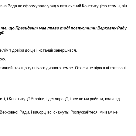
овна
Рада
не
сформувала
уряд
у
визначений
Конституцією
термін
,
він
те
,
що
Президент
мав
право
тоді
розпустити
Верховну
Раду
,
ії
.
е
ліміт
довіри
до
цієї
інстанції
завершився
.
вою
.
стичний
,
так
що
тут
нічого
дивного
немає
.
Отже
я
не
вірю
в
ці
так
звані
сті
,
і
Конституції
України
,
і
декларації
,
і
все
це
ми
робили
,
коли
під
Верховної
Ради
,
і
виборці
всі
скажуть
:
Розпускайтеся
,
ми
вам
не