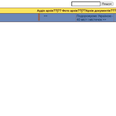
??|??
??|??
???
Аудіо архів
Фото архів
Архів документів
>>
Подорожуємо Україною -
40 міст і містечок >>