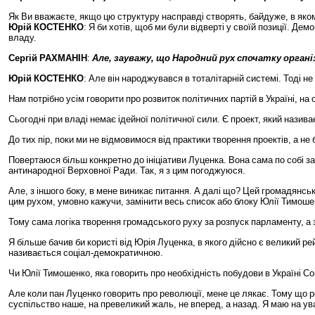
Як
Ви
вважаєте
,
якщо
цю
структуру
насправді
створять
,
байдуже
,
в
яко
Юрій
КОСТЕНКО
:
Я
би
хотів
,
щоб
ми
були
відверті
у
своїй
позиції
.
Демо
владу
.
Сергій
РАХМАНІН
:
Але
,
зауважу
,
що
Народний
рух
спочатку
органі
Юрій
КОСТЕНКО
:
Але
він
народжувався
в
тоталітарній
системі
.
Тоді
не
Нам
потрібно
усім
говорити
про
розвиток
політичних
партій
в
Україні
,
на
Сьогодні
при
владі
немає
ідейної
політичної
сили
.
Є
проект
,
який
назива
До
тих
пір
,
поки
ми
не
відмовимося
від
практики
творення
проектів
,
а
не
Повертаюся
більш
конкретно
до
ініціативи
Луценка
.
Вона
сама
по
собі
з
антинародної
Верховної
Ради
.
Так
,
я
з
цим
погоджуюся
.
Але
,
з
іншого
боку
,
в
мене
виникає
питання
.
А
далі
що
?
Цей
громадянсь
цим
рухом
,
умовно
кажучи
,
замінити
весь
список
або
блоку
Юлії
Тимоше
Тому
сама
логіка
творення
громадського
руху
за
розпуск
парламенту
,
а
Я
більше
бачив
би
користі
від
Юрія
Луценка
,
в
якого
дійсно
є
великий
ре
називається
соціал
-
демократичною
.
Чи
Юлії
Тимошенко
,
яка
говорить
про
необхідність
побудови
в
Україні
Со
Але
коли
пан
Луценко
говорить
про
революції
,
мене
це
лякає
.
Тому
що
р
суспільство
наше
,
на
превеликий
жаль
,
не
вперед
,
а
назад
.
Я
маю
на
ув