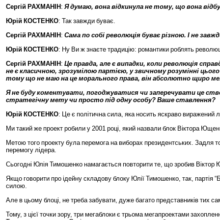
Сергій
РАХМАНІН
:
Я
думаю
,
вона
відкинула
не
тому
,
що
вона
відб
Юрій
КОСТЕНКО
:
Так
завжди
буває
.
Сергій
РАХМАНІН
:
Сама
по
собі
революція
буває
різною
.
І
не
завжд
Юрій
КОСТЕНКО
:
Ну
Ви
ж
знаєте
традицію
:
романтики
роблять
револю
Сергій
РАХМАНІН
:
Це
правда
,
але
є
випадки
,
коли
революція
справ
не
є
класичною
,
зрозумілою
партією
,
у
звичному
розумінні
цього
тому
що
не
маю
на
це
морального
права
,
він
абсолютно
щиро
ме
Я
не
буду
коментувати
,
погоджуватися
чи
заперечувати
це
ств
стратегічну
мету
чи
просто
під
одну
особу
?
Ваше
ставлення
?
Юрій
КОСТЕНКО
:
Це
є
політична
сила
,
яка
носить
яскраво
виражений
л
Ми
такий
же
проект
робили
у
2001
році
,
який
назвали
блок
Віктора
Ющен
Метою
того
проекту
була
перемога
на
виборах
президентських
.
Задля
т
перемогу
лідера
.
Сьогодні
Юлія
Тимошенко
намагається
повторити
те
,
що
зробив
Віктор
Якщо
говорити
про
ідейну
складову
блоку
Юлії
Тимошенко
,
так
,
партія
“
Б
силою
.
Але
в
цьому
блоці
,
не
треба
забувати
,
дуже
багато
представників
тих
са
Тому
,
з
цієї
точки
зору
,
три
мегаблоки
є
трьома
мегапроектами
захоплен