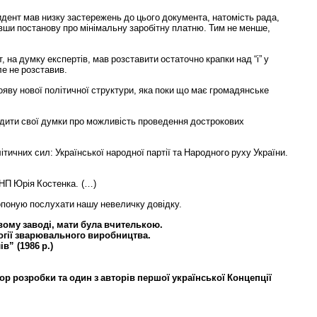
идент
мав
низку
застережень
до
цього
документа
,
натомість
рада
,
вши
постанову
про
мінімальну
заробітну
платню
.
Тим
не
менше
,
т
,
на
думку
експертів
,
мав
розставити
остаточно
крапки
над
“
і
”
у
ле
не
розставив
.
ояву
нової
політичної
структури
,
яка
поки
що
має
громадянське
рдити
свої
думки
про
можливість
проведення
дострокових
ітичних
сил
:
Української
народної
партії
та
Народного
руху
України
.
НП
Юрія
Костенка
. (…)
опоную
послухати
нашу
невеличку
довідку
.
вому
заводі
,
мати
була
вчителькою
.
гії
зварювального
виробництва
.
ів
” (1986
р
.)
тор
розробки
та
один
з
авторів
першої
української
Концепції