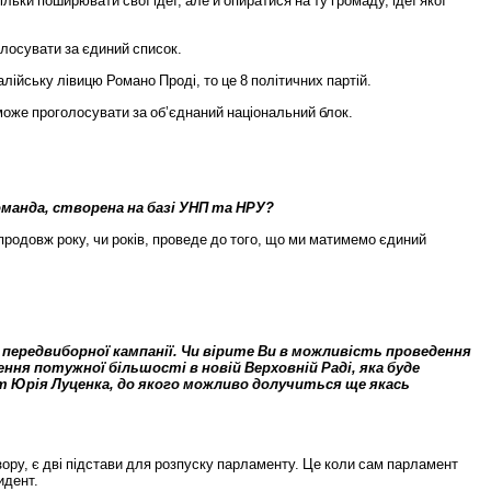
тільки
поширювати
свої
ідеї
,
але
й
опиратися
на
ту
громаду
,
ідеї
якої
олосувати
за
єдиний
список
.
талійську
лівицю
Романо
Проді
,
то
це
8
політичних
партій
.
може
проголосувати
за
об
’
єднаний
національний
блок
.
оманда
,
створена
на
базі
УНП
та
НРУ
?
продовж
року
,
чи
років
,
проведе
до
того
,
що
ми
матимемо
єдиний
передвиборної
кампанії
.
Чи
вірите
Ви
в
можливість
проведення
ення
потужної
більшості
в
новій
Верховній
Раді
,
яка
буде
т
Юрія
Луценка
,
до
якого
можливо
долучиться
ще
якась
зору
,
є
дві
підстави
для
розпуску
парламенту
.
Це
коли
сам
парламент
идент
.