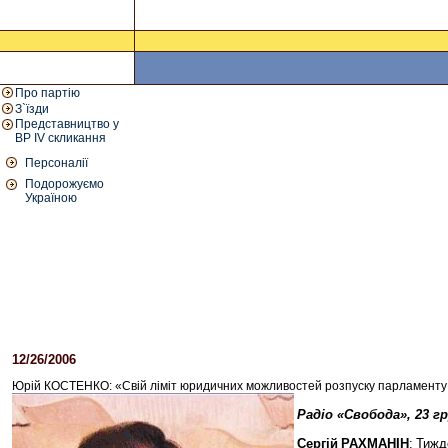
Про партію
З`їзди
Представництво у
ВР IV скликання
Персоналії
Подорожуємо
Україною
12/26/2006
12:00 PM
Юрій КОСТЕНКО: «Свій ліміт юридичних можливостей розпуску парламенту
Радіо «Свобода», 23 гр
Сергій
РАХМАНІН
:
Тижд