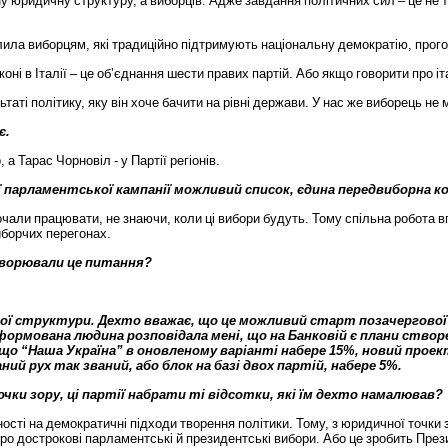
ну
юридичну
структуру
,
а
виборців
.
Адже
завдання
політичних
сил
–
це
не
лила
виборцям
,
які
традиційно
підтримують
національну
демократію
,
прог
коні
в
Італії
–
це
об
’
єднання
шести
правих
партій
.
Або
якщо
говорити
про
і
ьтаті
політику
,
яку
він
хоче
бачити
на
рівні
держави
.
У
нас
же
виборець
не
є
.
о
,
а
Тарас
Чорновіл
-
у
Партії
регіонів
.
ї
парламентської
кампанії
можливий
список
,
єдина
передвиборна
к
очали
працювати
,
не
знаючи
,
коли
ці
вибори
будуть
.
Тому
спільна
робота
в
иборчих
перегонах
.
ворювали
це
питання
?
ої
структури
.
Дехто
вважає
,
що
це
можливий
старт
позачергової
формована
людина
розповідала
мені
,
що
на
Банковій
є
плани
створ
що
“
Наша
Україна
”
в
оновленому
варіанті
набере
15%,
новий
проек
аний
рух
так
званий
,
або
блок
на
базі
двох
партій
,
набере
5%.
очки
зору
,
ці
партії
набрати
ті
відсотки
,
які
їм
дехто
намалював
?
ності
на
демократичні
підходи
творення
політики
.
Тому
,
з
юридичної
точки
ро
дострокові
парламентські
й
президентські
вибори
.
Або
це
зробить
През