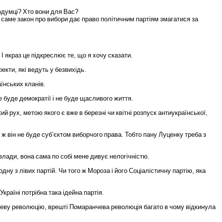
одумці
?
Хто
вони
для
Вас
?
саме
закон
про
вибори
дає
право
політичним
партіям
змагатися
за
І
якраз
це
підкреслює
те
,
що
я
хочу
сказати
.
оекти
,
які
ведуть
у
безвихідь
.
аїнських
кланів
.
е
буде
демократії
і
не
буде
щасливого
життя
.
кий
рух
,
метою
якого
є
вже
в
березні
чи
квітні
розпуск
антиукраїнської
,
ж
він
не
буде
суб
’
єктом
виборчого
права
.
Тобто
пану
Луценку
треба
з
влади
,
вона
сама
по
собі
мене
дивує
нелогічністю
.
одну
з
лівих
партій
.
Чи
того
ж
Мороза
і
його
Соціалістичну
партію
,
яка
Україні
потрібна
така
ідейна
партія
.
еву
революцію
,
врешті
Помаранчева
революція
багато
в
чому
відкинула