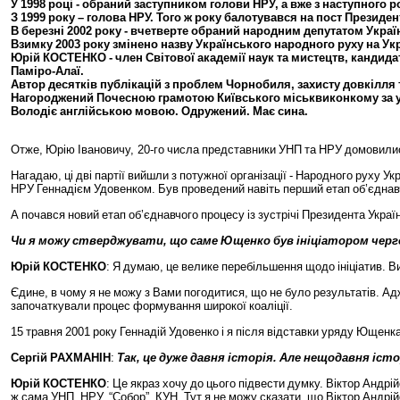
У
1998
році
-
обраний
заступником
голови
НРУ
,
а
вже
з
наступного
р
З
1999
року
–
голова
НРУ
.
Того
ж
року
балотувався
на
пост
Президен
В
березні
2002
року
-
вчетверте
обраний
народним
депутатом
Украї
Взимку
2003
року
змінено
назву
Українського
народного
руху
на
Ук
Юрій
КОСТЕНКО
-
член
Світової
академії
наук
та
мистецтв
,
кандида
Паміро
-
Алаї
.
Автор
десятків
публікацій
з
проблем
Чорнобиля
,
захисту
довкілля
Нагороджений
Почесною
грамотою
Київського
міськвиконкому
за
Володіє
англійською
мовою
.
Одружений
.
Має
сина
.
Отже
,
Юрію
Івановичу
, 20-
го
числа
представники
УНП
та
НРУ
домовили
Нагадаю
,
ці
дві
партії
вийшли
з
потужної
організації
-
Народного
руху
Ук
НРУ
Геннадієм
Удовенком
.
Був
проведений
навіть
перший
етап
об
’
єднав
А
почався
новий
етап
об
’
єднавчого
процесу
із
зустрічі
Президента
Украї
Чи
я
можу
стверджувати
,
що
саме
Ющенко
був
ініціатором
черг
Юрій
КОСТЕНКО
:
Я
думаю
,
це
велике
перебільшення
щодо
ініціатив
.
В
Єдине
,
в
чому
я
не
можу
з
Вами
погодитися
,
що
не
було
результатів
.
Ад
започаткували
процес
формування
широкої
коаліції
.
15
травня
2001
року
Геннадій
Удовенко
і
я
після
відставки
уряду
Ющенк
Сергій
РАХМАНІН
:
Так
,
це
дуже
давня
історія
.
Але
нещодавня
істо
Юрій
КОСТЕНКО
:
Це
якраз
хочу
до
цього
підвести
думку
.
Віктор
Андрій
ж
сама
УНП
,
НРУ
, “
Собор
”,
КУН
.
Тут
я
не
можу
сказати
,
що
Віктор
Андрій