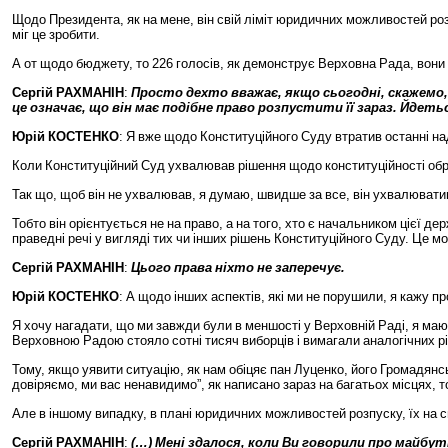
Щодо
Президента
,
як
на
мене
,
він
свій
ліміт
юридичних
можливостей
ро
міг
це
зробити
.
А
от
щодо
бюджету
,
то
226
голосів
,
як
демонструє
Верховна
Рада
,
вони
Сергій
РАХМАНІН
:
Просто
дехто
вважає
,
якщо
сьогодні
,
скажемо
,
це
означає
,
що
він
має
подібне
право
розпустити
її
зараз
.
Йдеть
Юрій
КОСТЕНКО
:
Я
вже
щодо
Конституційного
Суду
втратив
останні
на
Коли
Конституційний
Суд
ухвалював
рішення
щодо
конституційності
об
Так
що
,
щоб
він
не
ухвалював
,
я
думаю
,
швидше
за
все
,
він
ухвалювати
Тобто
він
орієнтується
не
на
право
,
а
на
того
,
хто
є
начальником
цієї
дер
праведні
речі
у
вигляді
тих
чи
інших
рішень
Конституційного
Суду
.
Це
мо
Сергій
РАХМАНІН
:
Цього
права
ніхто
не
заперечує
.
Юрій
КОСТЕНКО
:
А
щодо
інших
аспектів
,
які
ми
не
порушили
,
я
кажу
пр
Я
хочу
нагадати
,
що
ми
завжди
були
в
меншості
у
Верховній
Раді
,
я
маю
Верховною
Радою
стояло
сотні
тисяч
виборців
і
вимагали
аналогічних
р
Тому
,
якщо
уявити
ситуацію
,
як
нам
обіцяє
пан
Луценко
,
його
Громадянс
довіряємо
,
ми
вас
ненавидимо
”,
як
написано
зараз
на
багатьох
місцях
,
т
Але
в
іншому
випадку
,
в
плані
юридичних
можливостей
розпуску
,
їх
на
с
Сергій
РАХМАНІН
:
(…)
Мені
здалося
,
коли
Ви
говорили
про
майбут