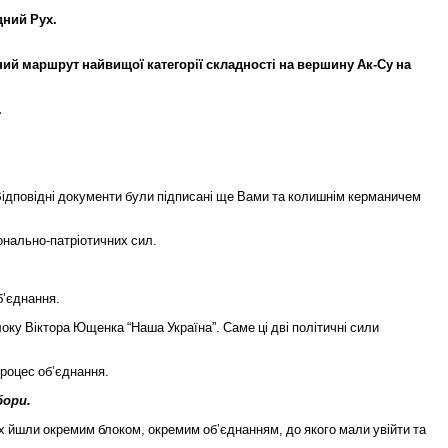
дний
Рух
.
ний
маршрут
найвищої
категорії
складності
на
вершину
Ак
-
Су
на
.
ідповідні
документи
були
підписані
ще
Вами
та
колишнім
керманичем
онально
-
патріотичних
сил
.
б
’
єднання
.
локу
Віктора
Ющенка
“
Наша
Україна
”.
Саме
ці
дві
політичні
сили
роцес
об
’
єднання
.
бори
.
х
йшли
окремим
блоком
,
окремим
об
’
єднанням
,
до
якого
мали
увійти
та