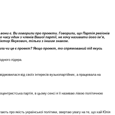
вони
є
.
Ви
говорили
про
проекти
.
Говорили
,
що
Партія
регіонів
го
часу
один
з
членів
Вашої
партії
,
не
хочу
називати
його
ім
’
я
,
іктор
Янукович
,
тільки
з
іншим
знаком
.
ила
чи
це
є
проект
?
Якщо
проект
,
то
спрямований
під
якусь
одного
лідера
.
відмовилася
від
своїх
інтересів
вузькопартійних
,
а
працювала
на
воцентристська
партія
,
в
цьому
сенсі
я
її
називаю
лівою
політичною
тають
про
якість
української
політики
,
звертаю
увагу
на
те
,
що
хай
Юлія