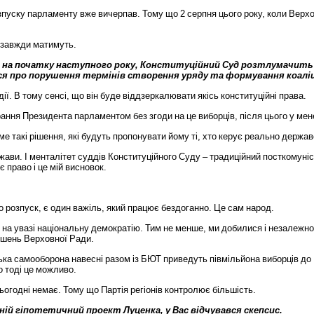
зпуску
парламенту
вже
вичерпав
.
Тому
що
2
серпня
цього
року
,
коли
Верх
завжди
матимуть
.
на
початку
наступного
року
,
Конституційний
Суд
розтлумачить
ся
про
порушення
термінів
створення
уряду
та
формування
коаліц
дії
.
В
тому
сенсі
,
що
він
буде
віддзеркалювати
якісь
конституційні
права
.
рання
Президента
парламентом
без
згоди
на
це
виборців
,
після
цього
у
мен
ме
такі
рішення
,
які
будуть
пропонувати
йому
ті
,
хто
керує
реально
держа
жави
.
І
менталітет
суддів
Конституційного
Суду
–
традиційний
посткомуні
є
право
і
це
мій
висновок
.
о
розпуск
,
є
один
важіль
,
який
працює
бездоганно
.
Це
сам
народ
.
на
увазі
національну
демократію
.
Тим
не
менше
,
ми
добилися
і
незалежно
ішень
Верховної
Ради
.
ька
самооборона
навесні
разом
із
БЮТ
приведуть
півмільйона
виборців
до
о
тоді
це
можливо
.
ьогодні
немає
.
Тому
що
Партія
регіонів
контролює
більшість
.
ній
гіпотетичний
проект
Луценка
,
у
Вас
відчувався
скепсис
.