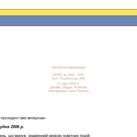
контактна інформація:
01004, м. Київ – 004,
вул. Пушкінська, 28А
© copy 2026 р.
дизайн:
Віадук-Телеком
платформа: Lotus Domino
 президент вже вичерпав»
удня 2006 р.
ень
,
що
минув
,
знаменний
низкою
помітних
подій
.