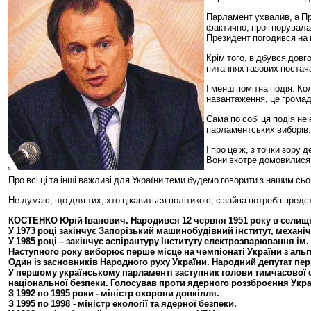
Парламент
ухвалив
,
а
П
фактично
,
проігнорувала
Президент
погодився
на
Крім
того
,
відбувся
довго
питаннях
газових
постач
І
менш
помітна
подія
.
Ко
навантаження
,
це
громад
Сама
по
собі
ця
подія
не
парламентських
виборів
.
І
про
це
ж
,
з
точки
зору
д
Вони
вкотре
домовилися
Про
всі
ці
та
інші
важливі
для
України
теми
будемо
говорити
з
нашим
сьо
Не
думаю
,
що
для
тих
,
хто
цікавиться
політикою
,
є
зайва
потреба
предс
КОСТЕНКО
Юрій
Іванович
.
Народився
12
червня
1951
року
в
селищ
У
1973
році
закінчує
Запорізький
машинобудівний
інститут
,
механі
У
1985
році
–
закінчує
аспірантуру
Інституту
електрозварювання
ім
.
Наступного
року
виборює
перше
місце
на
чемпіонаті
України
з
альп
Один
із
засновників
Народного
руху
України
.
Народний
депутат
пер
У
першому
українському
парламенті
заступник
голови
тимчасової
національної
безпеки
.
Голосував
проти
ядерного
роззброєння
Укра
З
1992
по
1995
роки
-
міністр
охорони
довкілля
.
З
1995
по
1998 -
міністр
екології
та
ядерної
безпеки
.