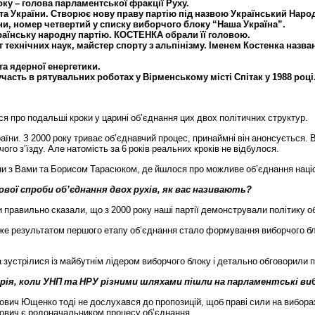
оку
–
голова
парламентської
фракції
Руху
.
та
України
.
Створює
нову
праву
партію
під
назвою
Український
Наро
ни
,
номер
четвертий
у
списку
виборчого
блоку
“
Наша
Україна
”.
раїнську
народну
партію
.
КОСТЕНКА
обрали
її
головою
.
т
технічних
наук
,
майстер
спорту
з
альпінізму
.
Іменем
Костенка
назва
та
ядерної
енергетики
.
участь
в
рятувальних
роботах
у
Вірменському
місті
Спітак
у
1988
році
ся
про
подальші
кроки
у
царині
об
’
єднання
цих
двох
політичних
структур
.
раїни
.
З
2000
року
триває
об
’
єднавчий
процес
,
принаймні
він
анонсується
.
В
чого
з
’
їзду
.
Але
натомість
за
6
років
реальних
кроків
не
відбулося
.
ни
з
Вами
та
Борисом
Тарасюком
,
де
йшлося
про
можливе
об
’
єднання
наці
ової
спроби
об
’
єднання
двох
рухів
,
як
вас
називають
?
и
правильно
сказали
,
що
з
2000
року
наші
партії
демонстрували
політику
о
же
результатом
першого
етапу
об
’
єднання
стало
формування
виборчого
б
а
зустрілися
із
майбутнім
лідером
виборчого
блоку
і
детально
обговорили
п
рія
,
коли
УНП
та
НРУ
різними
шляхами
пішли
на
парламентські
ви
ович
Ющенко
тоді
не
дослухався
до
пропозицій
,
щоб
праві
сили
на
вибора
ович
є
родоначальником
процесу
об
’
єднання
.