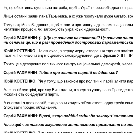
Ні
,
це
об
’
єктивна
суспільна
потреба
,
щоб
в
Україні
через
об
’
єднання
пра
Лише
останні
заяви
пана
Табачника
,
а
їх
уже
пролунало
дуже
багато
,
во
Тому
потрібне
об
’
єднання
,
щоб
скласти
противагу
,
адже
саме
національ
негативні
процеси
,
які
загрожують
українській
державності
.
Сергій
РАХМАНІН
:
(…)
Що
це
означає
на
практиці
?
Це
означає
зли
чи
означає
це
,
що
в
разі
проведення
дострокових
парламентськи
Юрій
КОСТЕНКО
:
Це
означає
,
в
першу
чергу
,
створення
єдиного
політи
партій
.
Починаючи
від
місцевого
самоврядування
,
де
є
фракції
УНП
і
НР
Тобто
це
відтворення
політичного
центру
національної
демократії
,
через
Сергій
РАХМАНІН
:
Тобто
про
злиття
партій
не
йдеться
?
Юрій
КОСТЕНКО
:
Річ
у
тому
,
що
законом
про
політичні
партії
злиття
пар
Але
на
тій
зустрічі
,
про
яку
Ви
згадали
,
я
звертав
увагу
пана
Президента
можливість
об
’
єднувати
партії
.
А
сьогодні
з
двох
партій
,
якщо
вони
хочуть
об
’
єднатися
,
одну
треба
сам
блокувати
процес
об
’
єднання
.
Сергій
РАХМАНІН
:
В
разі
,
якщо
подібні
зміни
до
закону
з
’
являтьс
Чи
за
цей
час
такого
змушеного
автономного
проживання
ви
зв