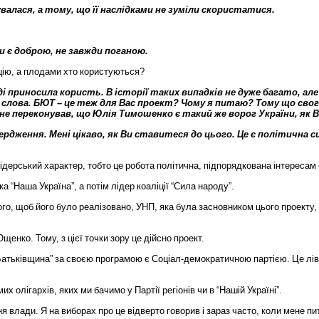
увалася
,
а
тому
,
що
її
наслідками
не
зуміли
скористатися
.
и
є
доброю
,
не
завжди
поганою
.
цію
,
а
плодами
хто
користуються
?
ді
приносила
користь
.
В
історії
таких
випадків
не
дуже
багато
,
але
слова
.
БЮТ
–
це
теж
для
Вас
проект
?
Чому
я
питаю
?
Тому
що
сво
не
переконував
,
що
Юлія
Тимошенко
є
такий
же
ворог
України
,
як
В
ердження
.
Мені
цікаво
,
як
Ви
ставитеся
до
цього
.
Це
є
політична
с
ідерський
характер
,
тобто
це
робота
політична
,
підпорядкована
інтересам
ка
“
Наша
Україна
”,
а
потім
лідер
коаліції
“
Сила
народу
”.
ого
,
щоб
його
було
реалізовано
,
УНП
,
яка
була
засновником
цього
проекту
,
Ющенко
.
Тому
,
з
цієї
точки
зору
це
дійсно
проект
.
атьківщина
”
за
своєю
програмою
є
Соціал
-
демократичною
партією
.
Це
лі
мих
олігархів
,
яких
ми
бачимо
у
Партії
регіонів
чи
в
“
Нашій
Україні
”.
ня
влади
.
Я
на
виборах
про
це
відверто
говорив
і
зараз
часто
,
коли
мене
пи