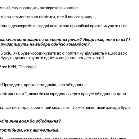
мпанії
,
яку
проводить
антикризова
коаліція
.
ем
’
єра
з
гуманітарної
політики
,
але
й
всього
уряду
.
альна
демократія
сьогодні
покликана
принаймні
пригальмувати
ці
всі
означає
співпрацю
в
конкретних
речах
?
Якщо
так
,
то
в
яких
?
І
рушатимуть
на
вибори
однією
командою
?
6
осіб
,
яка
буде
координувати
всю
політичну
діяльність
наших
двох
будуть
демонструвати
єдність
національної
демократії
.
й
же
КУН
, “
Свобода
”.
і
Президент
,
про
консолідацію
,
про
об
’
єднання
.
політичні
партії
,
яким
би
ми
юридично
через
процес
об
’
єднання
дали
сь
так
виглядає
юридичний
механізм
.
Це
механізм
,
який
завжди
буде
олітична
воля
до
об
’
єднання
?
потрібним
,
не
є
актуальним
.