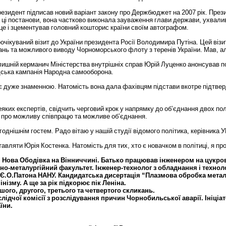
резидент
підписав
новий
варіант
закону
про
Держбюджет
на
2007
рік
.
През
ці
постанови
,
вона
частково
виконала
зауваження
глави
держави
,
ухвали
це
і
зцементував
головний
кошторис
країни
своїм
автографом
.
очікуваний
візит
до
України
президента
Росії
Володимира
Путіна
.
Цей
візи
ань
та
можливого
виводу
Чорноморського
флоту
з
теренів
України
.
Мав
,
а
лишній
керманич
Міністерства
внутрішніх
справ
Юрій
Луценко
анонсував
п
ська
кампанія
Народна
самооборона
.
є
дуже
знаменною
.
Натомість
вона
дала
фахівцям
підстави
вкотре
підтве
еяких
експертів
,
свідчить
черговий
крок
у
напрямку
до
об
’
єднання
двох
пол
про
можливу
співпрацю
та
можливе
об
’
єднання
.
годнішнім
гостем
.
Радо
вітаю
у
нашій
студії
відомого
політика
,
керівника
У
тавляти
Юрія
Костенка
.
Натомість
для
тих
,
хто
є
новачком
в
політиці
,
я
пр
і
Нова
Ободівка
на
Вінниччині
.
Батько
працював
інженером
на
цукро
чно
-
металургійний
факультет
.
Інженер
-
технолог
з
обладнання
і
техноло
Є
.
О
.
Патона
НАНУ
.
Кандидатська
дисертація
“
Плазмова
обробка
метал
інізму
.
А
ще
за
рік
підкорює
пік
Леніна
.
шого
,
другого
,
третього
та
четвертого
скликань
.
слідчої
комісії
з
розслідування
причин
Чорнобильської
аварії
.
Ініціа
їни
.