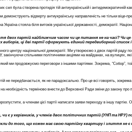
вих
сил
була
створена
протидія
тій
антиукраїнській
і
антидемократичній
ка
ни
демонструють
відверту
антиукраїнську
направленість
не
тільки
віце
-
пр
на
Україна
стояла
біля
витоків
української
державності
,
демократії
.
Націон
ття
двох
партій
найближчим
часом
чи
це
питання
не
на
часі
?
Чи
це
х
виборів
,
ці
дві
партії
сформують
єдиний
передвиборний
список
і
чного
центру
національної
демократії
.
Ми
утворюємо
з
двох
партій
раду
по
У
,
закінчуючи
спільними
політичними
акціями
на
майданах
,
на
вулицях
,
які
який
ми
продовжуємо
переговори
з
іншими
партіями
.
Зокрема
, “
Собор
”,
то
тій
не
передбачається
,
як
не
парадоксально
.
Про
це
всі
говорять
,
зокрема
на
необхідність
терміново
внести
до
Верховної
Ради
зміни
до
закону
про
орозпустити
,
а
членам
цієї
партії
написати
заяви
переходу
в
іншу
партію
.
О
я
,
чи
є
у
керівників
,
у
членів
двох
політичних
партій
(
УНП
та
НРУ
)
п
икли
до
того
,
що
кожен
має
свою
партійну
квартиру
і
злиття
не
є