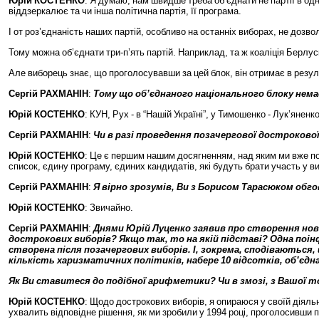
Юрій
КОСТЕНКО
:
Я
думаю
,
нам
швидше
треба
об
’
єднати
не
партії
в
од
віддзеркалює
та
чи
інша
політична
партія
,
її
програма
.
І
от
роз
’
єднаність
наших
партій
,
особливо
на
останніх
виборах
,
не
дозво
Тому
можна
об
’
єднати
три
-
п
’
ять
партій
.
Наприклад
,
та
ж
коаліція
Берлус
Але
виборець
знає
,
що
проголосувавши
за
цей
блок
,
він
отримає
в
резул
Сергій
РАХМАНІН
:
Тому
що
об
’
єднаного
національного
блоку
нема
Юрій
КОСТЕНКО
:
КУН
,
Рух
-
в
“
Нашій
Україні
”,
у
Тимошенко
-
Лук
’
яненк
Сергій
РАХМАНІН
:
Чи
в
разі
проведення
позачергової
достроково
Юрій
КОСТЕНКО
:
Це
є
першим
нашим
досягненням
,
над
яким
ми
вже
п
список
,
єдину
програму
,
єдиних
кандидатів
,
які
будуть
брати
участь
у
в
Сергій
РАХМАНІН
:
Я
вірно
зрозумів
,
Ви
з
Борисом
Тарасюком
обго
Юрій
КОСТЕНКО
:
Звичайно
.
Сергій
РАХМАНІН
:
Днями
Юрій
Луценко
заявив
про
створення
нов
дострокових
виборів
?
Якщо
так
,
то
на
якій
підставі
?
Одна
поін
створена
після
позачергових
виборів
.
І
,
зокрема
,
сподіваються
,
кількість
харизматичних
політиків
,
набере
10
відсотків
,
об
’
єдн
Як
Ви
ставитеся
до
подібної
арифметики
?
Чи
в
змозі
,
з
Вашої
т
Юрій
КОСТЕНКО
:
Щодо
дострокових
виборів
,
я
опираюся
у
своїй
діяль
ухвалить
відповідне
рішення
,
як
ми
зробили
у
1994
році
,
проголосивши
п