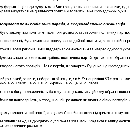
му
форматі
,
ці
люди
будуть
для
Вас
конкуренти
,
спільники
,
союзники
,
одн
кратія
базується
на
діяльності
політичних
партій
,
а
не
громадських
рухів
.
І
зовувався
не
як
політична
партія
,
а
як
громадянська
організація
.
було
закону
про
політичні
партії
,
які
дозволяли
створити
політичну
партію
.
основі
яких
відбуватиметься
формування
ідейної
політики
,
а
не
постійні
пр
ється
Партія
регіонів
,
який
віддзеркалює
економічний
інтерес
одного
з
укр
будемо
сприяти
розвиткові
ідейних
політичних
партій
,
до
тих
пір
в
Україні
н
акладає
багато
протиріч
.
Це
не
партія
,
як
говорить
Луценко
,
це
громадянсь
кий
рух
,
який
,
уявити
,
набере
такої
потуги
,
як
НРУ
наприкінці
80-
х
років
,
але
нко
,
або
її
партії
,
або
“
Нашої
України
”,
або
ще
іншої
партії
.
з
іншого
боку
,
неможливість
брати
участь
у
конституційному
обранні
нової
йтинг
чи
популярність
,
у
тому
,
щоб
він
розвивав
як
людина
лівих
поглядів
,
ціал
-
демократичної
партії
,
я
в
цьому
її
особисто
хочу
підтримати
,
тому
що
еволюції
завжди
відкидають
суспільний
розвиток
.
Згадайте
Велику
Жовтн
азі
економічний
розвиток
.