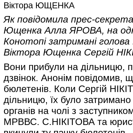
Віктора ЮЩЕНКА
Як повідомила прес-секрет
Ющенка Алла ЯРОВА, на одні
Конотопі затримані голова
Віктора Ющенка Сергій НІ
Вони прибули на дільницю, 
дзвінок. Анонім повідомив, щ
бюлетенів. Коли Сергій НІКІ
дільницю, їх було затриман
органів на чолі з заступник
МРВВС. С.НІКІТОВА та юрис
вкинули ту пачку бюлетенів.