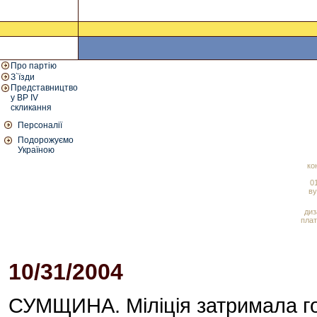
Про партію
З`їзди
Представництво
у ВР IV
скликання
Персоналії
Подорожуємо
Україною
ко
01
ву
диз
плат
10/31/2004
06:38 PM
СУМЩИНА. Міліція затримала го