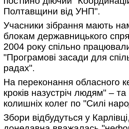
постійно діючий "Координаці
Полтавщини від УНП".
Учасники зібрання мають нам
блокам державницького спря
2004 року спільно працювали 
"Програмові засади для спіл
радах".
На переконання обласного к
кроків назустріч людям" – та
колишніх колег по "Силі наро
Збори відбудуться у Карлівц
донедавна вважалась "нефо