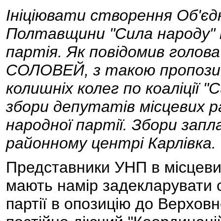
Ініціювати створення Об'єд
Полтавщини "Сила народу" м
партія. Як повідомив голов
СОЛОВЕЙ, з такою пропозиц
колишніх колег по коаліції "
збори депутатів місцевих р
народної партії. Збори зап
районному центрі Карлівка.
Представники УНП в місцев
мають намір задекларувати 
партії в опозицію до Верховн