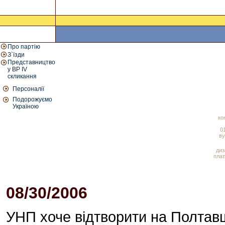
Про партію
З`їзди
Представництво
у ВР IV
скликання
Персоналії
Подорожуємо
Україною
ко
01
ву
диз
плат
08/30/2006
01:53 PM
УНП хоче відтворити на Полтав