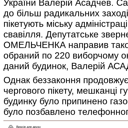
України Валерій Асадчев. С
до більш радикальних заході
пікетують міську адміністра
свавілля. Депутатське звер
ОМЕЛЬЧЕНКА направив також
обраний по 220 виборчому ок
даний будинок, Валерій АС
Однак беззаконня продовжує
чергового пікету, мешканці г
будинку було припинено газо
було позбавлено телефонного
Версія для друку