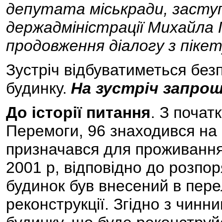
депутата міськради, заступн
держадміністрації Михайла
продовження діалогу з піке
Зустріч відбуватиметься без
будинку.
На зустріч запро
До історії питання
. З почат
Перемоги, 96 знаходився на б
призначався для проживання 
2001 р, відповідно до розп
будинок був внесений в перел
реконструкції. Згідно з чин