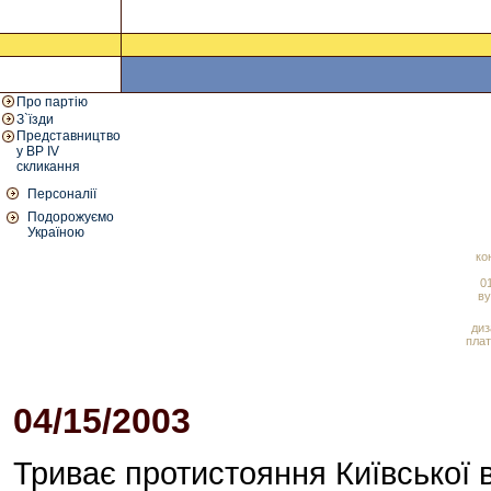
Про партію
З`їзди
Представництво
у ВР IV
скликання
Персоналії
Подорожуємо
Україною
ко
01
ву
диз
плат
04/15/2003
Триває протистояння Київської 