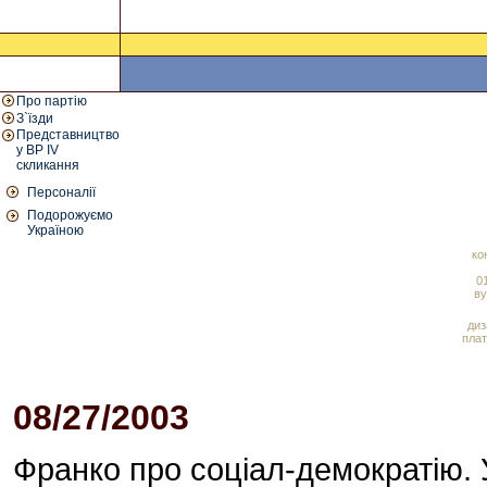
Про партію
З`їзди
Представництво
у ВР IV
скликання
Персоналії
Подорожуємо
Україною
ко
01
ву
диз
плат
08/27/2003
01:22 PM
Франко про соціал-демократію.