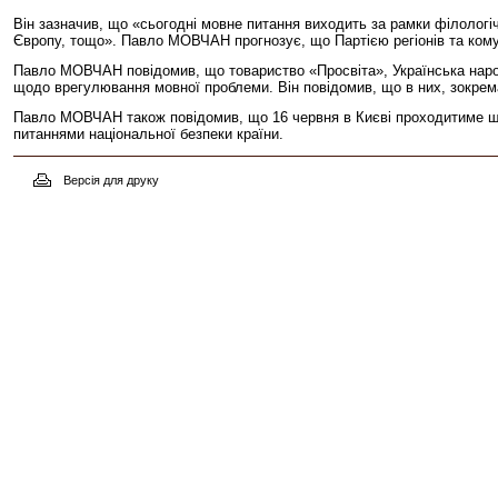
Він зазначив, що «сьогодні мовне питання виходить за рамки філологічн
Європу, тощо». Павло МОВЧАН прогнозує, що Партією регіонів та комун
Павло МОВЧАН повідомив, що товариство «Просвіта», Українська народн
щодо врегулювання мовної проблеми. Він повідомив, що в них, зокрема
Павло МОВЧАН також повідомив, що 16 червня в Києві проходитиме широ
питаннями національної безпеки країни.
Версія для друку