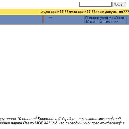
??|??
??|??
???
Аудіо архів
Фото архів
Архів документів
>>
Подорожуємо Україною -
40 міст і містечок >>
 порушення 10 статті Конституції України – викликати міжетнічний
родної партії Павло МОВЧАН під час сьогоднішньої прес-конференції в