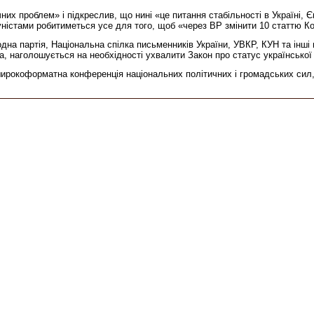
их проблем» і підкреслив, що нині «це питання стабільності в Україні, Єв
істами робитиметься усе для того, щоб «через ВР змінити 10 статтю Кон
а партія, Національна спілка письменників України, УВКР, КУН та інші 
, наголошується на необхідності ухвалити Закон про статус української
коформатна конференція національних політичних і громадських сил, під