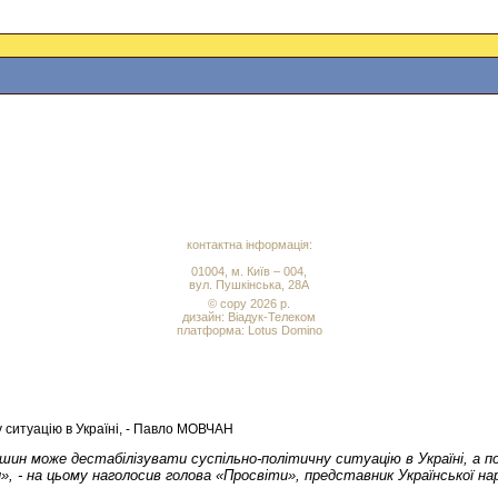
контактна інформація:
01004, м. Київ – 004,
вул. Пушкінська, 28А
© copy 2026 р.
дизайн:
Віадук-Телеком
платформа: Lotus Domino
у ситуацію в Україні, - Павло МОВЧАН
ншин може дестабілізувати суспільно-політичну ситуацію в Україні, а
, - на цьому наголосив голова «Просвіти», представник Української на