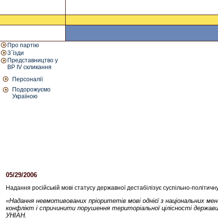
Про партію
З`їзди
Представництво у
ВР IV скликання
Персоналії
Подорожуємо
Україною
05/29/2006
02:19 PM
Надання російській мові статусу державної дестабілізує суспільно-політичн
«Надання невмотивованих пріоритетів мові однієї з національних ме
конфлікт і спричинити порушення територіальної цілісності держави»
УНІАН.