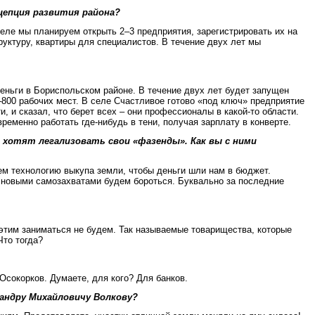
цепция развития района?
еле мы планируем открыть 2–3 предприятия, зарегистрировать их на
уктуру, квартиры для специалистов. В течение двух лет мы
деньги в Бориспольском районе. В течение двух лет будет запущен
–800 рабочих мест. В селе Счастливое готово «под ключ» предприятие
, и сказал, что берет всех – они профессионалы в какой-то области.
еменно работать где-нибудь в тени, получая зарплату в конверте.
 хотят легализовать свои «фазенды». Как вы с ними
аем технологию выкупа земли, чтобы деньги шли нам в бюджет.
 с новыми самозахватами будем бороться. Буквально за последние
этим заниматься не будем. Так называемые товарищества, которые
Что тогда?
Осокорков. Думаете, для кого? Для банков.
сандру Михайловичу Волкову?