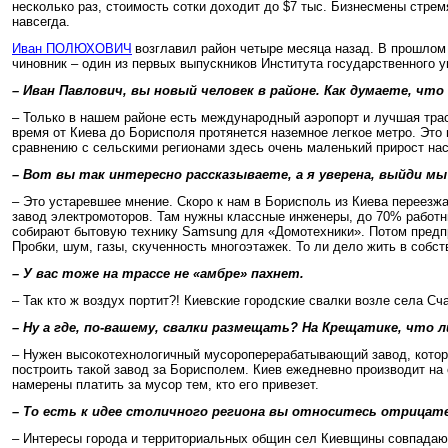
несколько раз, стоимость сотки доходит до $7 тыс. Бизнесмены стремя
навсегда.
Иван ПОЛЮХОВИЧ
возглавил район четыре месяца назад. В прошлом
чиновник – один из первых выпускников Института государственного
– Иван Павлович, вы новый человек в районе. Как думаете, чт
– Только в нашем районе есть международный аэропорт и лучшая трасс
время от Киева до Борисполя протянется наземное легкое метро. Это в
сравнению с сельскими регионами здесь очень маленький прирост нас
– Вот вы так интересно рассказываете, а я уверена, выйди м
– Это устаревшее мнение. Скоро к нам в Борисполь из Киева переезж
завод электромоторов. Там нужны классные инженеры, до 70% работни
собирают бытовую технику Samsung для «Домотехники». Потом предпр
Пробки, шум, газы, скученность многоэтажек. То ли дело жить в собс
– У вас тоже на трассе не «амбре» пахнет.
– Так кто ж воздух портит?! Киевские городские свалки возле села Сча
– Ну а где, по-вашему, свалки размещать? На Крещатике, что л
– Нужен высокотехнологичный мусороперерабатывающий завод, котор
построить такой завод за Борисполем. Киев ежедневно производит на 
намерены платить за мусор тем, кто его привезет.
– То есть к идее столичного региона вы относитесь отрицат
– Интересы города и территориальных общин сел Киевщины совпадают с