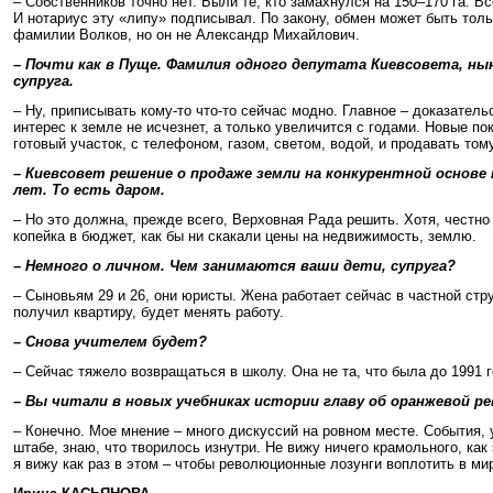
– Собственников точно нет. Были те, кто замахнулся на 150–170 га. 
И нотариус эту «липу» подписывал. По закону, обмен может быть толь
фамилии Волков, но он не Александр Михайлович.
– Почти как в Пуще. Фамилия одного депутата Киевсовета, ны
супруга.
– Ну, приписывать кому-то что-то сейчас модно. Главное – доказатель
интерес к земле не исчезнет, а только увеличится с годами. Новые п
готовый участок, с телефоном, газом, светом, водой, и продавать том
– Киевсовет решение о продаже земли на конкурентной основе 
лет. То есть даром.
– Но это должна, прежде всего, Верховная Рада решить. Хотя, честно 
копейка в бюджет, как бы ни скакали цены на недвижимость, землю.
– Немного о личном. Чем занимаются ваши дети, супруга?
– Сыновьям 29 и 26, они юристы. Жена работает сейчас в частной стру
получил квартиру, будет менять работу.
– Снова учителем будет?
– Сейчас тяжело возвращаться в школу. Она не та, что была до 1991 
– Вы читали в новых учебниках истории главу об оранжевой р
– Конечно. Мое мнение – много дискуссий на ровном месте. События,
штабе, знаю, что творилось изнутри. Не вижу ничего крамольного, ка
я вижу как раз в этом – чтобы революционные лозунги воплотить в ми