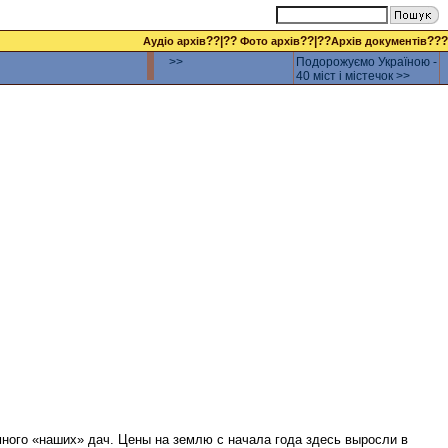
??|??
??|??
???
Аудіо архів
Фото архів
Архів документів
>>
Подорожуємо Україною -
40 міст і містечок >>
 много «наших» дач. Цены на землю с начала года здесь выросли в