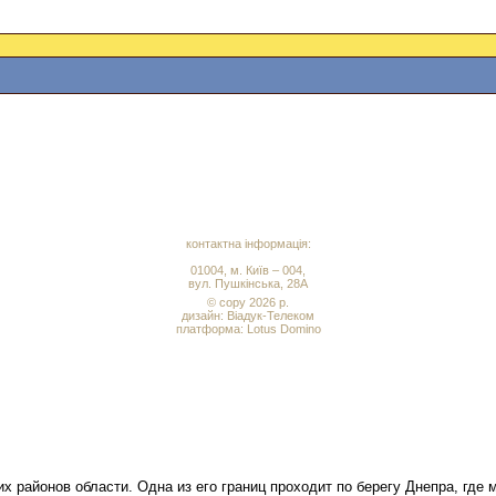
контактна інформація:
01004, м. Київ – 004,
вул. Пушкінська, 28А
© copy 2026 р.
дизайн:
Віадук-Телеком
платформа: Lotus Domino
х районов области. Одна из его границ проходит по берегу Днепра, где