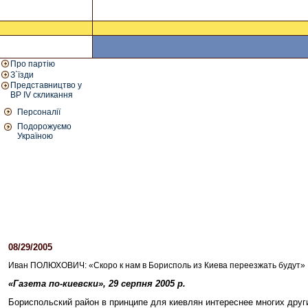
Про партію
З`їзди
Представництво у
ВР IV скликання
Персоналії
Подорожуємо
Україною
08/29/2005
06:27 PM
Иван ПОЛЮХОВИЧ: «Скоро к нам в Борисполь из Киева переезжать будут»
«Газета по-киевски», 29 серпня 2005 р.
Бориспольский район в принципе для киевлян интереснее многих други