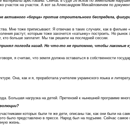
Все материалы арестованы. Сейчас в суде 26 исков по земельным наруше
ко участок на участок. А вот за Александром Михайловичем по документ
не активного «борца» против строительного беспредела, фигурир
ства. Мне тоже приписывают. Я отвечаю в таких случаях, как в фильме «
околения растут, которым тоже захочется «хатынку» построить. Но рыно
у, кто больше заплатит. Мы так решили на последней сессии.
принял полгода назад. Но что-то не припомню, чтобы лакомые ку
говоря, я считаю, что земля должна оставаться в собственности государ
ктуре. Она, как и я, проработала учителем украинского языка и литерат
года. Большая нагрузка на детей. Претензий к нынешней программе мног
еволюции?
 участниками которых были те же дети, описаны так, как они были на с
к это было представлено в прессе. Народ был на подъеме. Сейчас самое
рную жизнь.