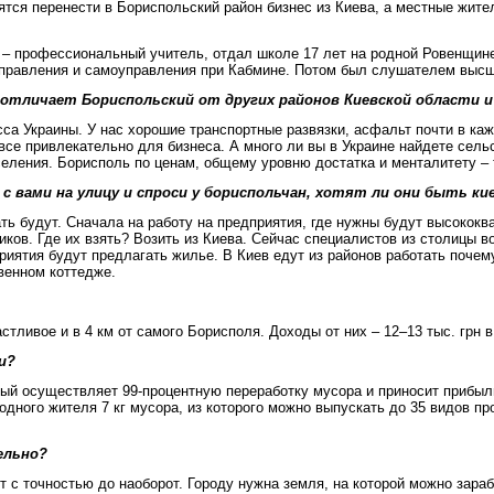
тся перенести в Бориспольский район бизнес из Киева, а местные жители
 – профессиональный учитель, отдал школе 17 лет на родной Ровенщине
 управления и самоуправления при Кабмине. Потом был слушателем выс
о отличает Бориспольский от других районов Киевской области 
а Украины. У нас хорошие транспортные развязки, асфальт почти в кажд
се привлекательно для бизнеса. А много ли вы в Украине найдете сельсо
еления. Борисполь по ценам, общему уровню достатка и менталитету – 
ы с вами на улицу и спроси у бориспольчан, хотят ли они быть 
ать будут. Сначала на работу на предприятия, где нужны будут высоко
ков. Где их взять? Возить из Киева. Сейчас специалистов из столицы в
иятия будут предлагать жилье. В Киев едут из районов работать почем
твенном коттедже.
стливое и в 4 км от самого Борисполя. Доходы от них – 12–13 тыс. грн в
и?
ый осуществляет 99-процентную переработку мусора и приносит прибыл
одного жителя 7 кг мусора, из которого можно выпускать до 35 видов пр
ельно?
 точностью до наоборот. Городу нужна земля, на которой можно заработ