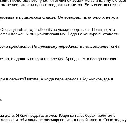
ниям. Представляете, участки отличной земли меняли на яму силоса!
ам не числится ни одного квадратного метра. Есть собственник по
овала в пущинском списке. Он говорит: так это ж не я, а
Операция «Ы»...», – «Все было украдено до нас». Понятно, что
к земли должен быть цивилизованным. Надо на конкурс выставлять
ски продавали. По-прежнему передают в пользование на 49
ства, а сдавать ее нужно в аренду. Аренда – это всегда свежая
уры в сельской школе. А когда переберемся в Чубинское, где я
о.
амом деле. Я был представителем Ющенко на выборах, работал в
 главное, чтобы люди не разочаровались в новой власти. Свою задачу