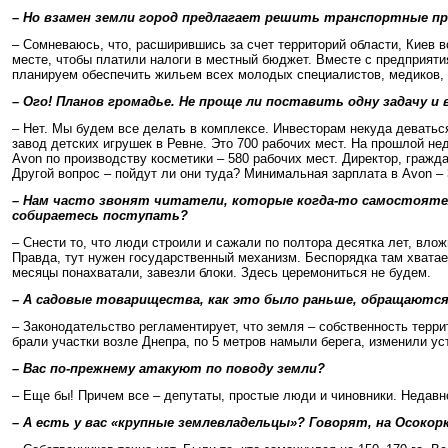
– Но взамен земли город предлагает решить транспортные пр
– Сомневаюсь, что, расширившись за счет территорий области, Киев 
месте, чтобы платили налоги в местный бюджет. Вместе с предприяти
планируем обеспечить жильем всех молодых специалистов, медиков, 
– Ого! Планов громадье. Не проще ли поставить одну задачу и
– Нет. Мы будем все делать в комплексе. Инвесторам некуда деватьс
завод детских игрушек в Ревне. Это 700 рабочих мест. На прошлой н
Avon по производству косметики – 580 рабочих мест. Директор, гражда
Другой вопрос – пойдут ли они туда? Минимальная зарплата в Avon –
– Нам часто звонят читатели, которые когда-то самостоятел
собираетесь поступать?
– Снести то, что люди строили и сажали по полтора десятка лет, вло
Правда, тут нужен государственный механизм. Беспорядка там хватает
месяцы понахватали, завезли блоки. Здесь церемониться не будем.
– А садовые товарищества, как это было раньше, обращаютс
– Законодательство регламентирует, что земля – собственность терр
брали участки возле Днепра, по 5 метров намыли берега, изменили ус
– Вас по-прежнему атакуют по поводу земли?
– Еще бы! Причем все – депутаты, простые люди и чиновники. Недавно
– А есть у вас «крупные землевладельцы»? Говорят, на Осоко