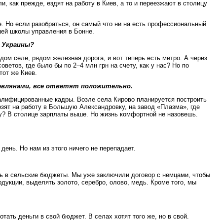
, как прежде, ездят на работу в Киев, а то и переезжают в столицу
. Но если разобраться, он самый что ни на есть профессиональный
шей школы управления в Бонне.
и Украины?
ом селе, рядом железная дорога, и вот теперь есть метро. А через
ветов, где было бы по 2–4 млн грн на счету, как у нас? Но по
тот же Киев.
киевлянами, все ответят положительно.
квалифицированные кадры. Возле села Кирово планируется построить
озят на работу в Большую Александровку, на завод «Плазма», где
у? В столице зарплаты выше. Но жизнь комфортной не назовешь.
 день. Но нам из этого ничего не перепадает.
ь в сельские бюджеты. Мы уже заключили договор с немцами, чтобы
одукции, выделять золото, серебро, олово, медь. Кроме того, мы
ать деньги в свой бюджет. В селах хотят того же, но в свой.