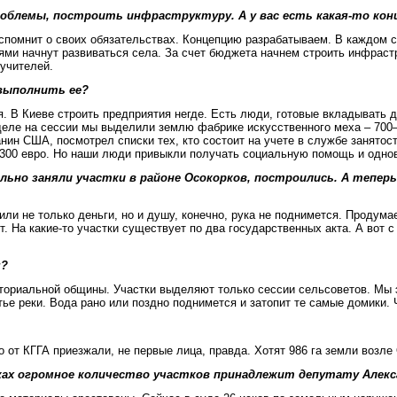
облемы, построить инфраструктуру. А у вас есть какая-то кон
вспомнит о своих обязательствах. Концепцию разрабатываем. В каждом с
ями начнут развиваться села. За счет бюджета начнем строить инфрастр
учителей.
 выполнить ее?
я. В Киеве строить предприятия негде. Есть люди, готовые вкладывать 
еделе на сессии мы выделили землю фабрике искусственного меха – 700
нин США, посмотрел списки тех, кто состоит на учете в службе занятости
 300 евро. Но наши люди привыкли получать социальную помощь и одновр
ьно заняли участки в районе Осокорков, построились. А теперь
жили не только деньги, но и душу, конечно, рука не поднимется. Продум
. На какие-то участки существует по два государственных акта. А вот
я?
иториальной общины. Участки выделяют только сессии сельсоветов. Мы 
тье реки. Вода рано или поздно поднимется и затопит те самые домики. 
 от КГГА приезжали, не первые лица, правда. Хотят 986 га земли возле 
рках огромное количество участков принадлежит депутату Алек