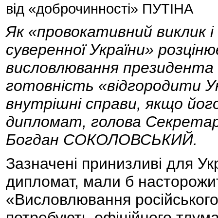
від «доброчинності» ПУТІНА
Як «провокативний виклик і
суверенної України» розцінює
висловлювання президента
готовність «відгородити Укр
внутрішні справи, якщо йог
дипломат, голова Секретарі
Богдан СОКОЛОВСЬКИЙ.
Зазначені принизливі для Ук
дипломат, мали б насторожи
«Висловлювання російськог
потребують офіційного тлума