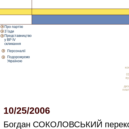
Про партію
З`їзди
Представництво
у ВР IV
скликання
Персоналії
Подорожуємо
Україною
ко
01
ву
диз
плат
10/25/2006
03:27 PM
Богдан СОКОЛОВСЬКИЙ перекона