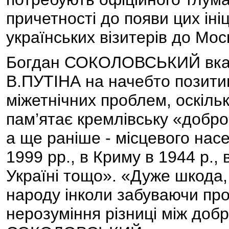
причетності до появи цих іні
українських візитерів до Мос
Богдан СОКОЛОВСЬКИЙ вказу
В.ПУТІНА на начебто позити
міжетнічних проблем, оскільк
пам’ятає кремлівську «доброч
а ще раніше - місцевого насе
1999 рр., в Криму в 1944 р.,
Україні тощо». «Дуже шкода,
народу інколи забуваючи пр
нерозуміння різниці між доб