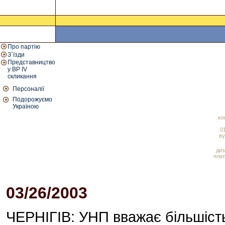
Про партію
З`їзди
Представництво
у ВР IV
скликання
Персоналії
Подорожуємо
Україною
ко
01
ву
диз
плат
03/26/2003
10:32 AM
ЧЕРНІГІВ: УНП вважає більшіс