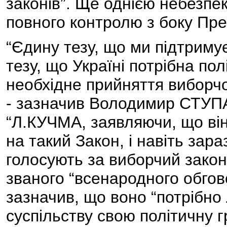
законів”. Ще однією небезпе
повного контролю з боку Пр
“Єдину тезу, що ми підтриму
тезу, що Україні потрібна по
необхідне прийняття виборчог
- зазначив Володимир СТУПА
“Л.КУЧМА, заявляючи, що він 
на такий Закон, і навіть зар
голосують за виборчий закон 
званого “всенародного обго
зазначив, що воно “потрібно
суспільству свою політичну гр