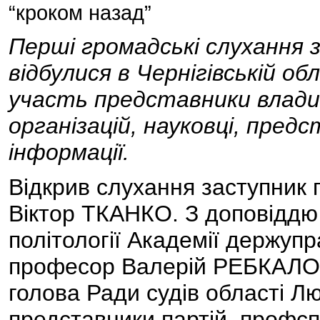
“кроком назад”
Перші громадські слухання 
відбулися в Чернігівській об
участь представники влади,
організацій, науковці, предс
інформації.
Відкрив слухання заступник 
Віктор ТКАНКО. З доповіддю
політології Академії держуп
професор Валерій РЕБКАЛО. 
голова Ради судів області
представники партій, профсп