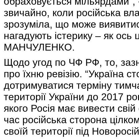
обраховується мільярдами”, -
звичайно, коли російська вл
зрозуміла, що може виявитися
нагадують істерику – як ось ц
МАНЧУЛЕНКО.
Щодо угод по ЧФ РФ, то, заз
про їхню ревізію. “Україна ст
дотримуватися терміну тимч
території України до 2017 рок
якого Росія має вивести свій
час російська сторона цілко
своїй території під Новоросі