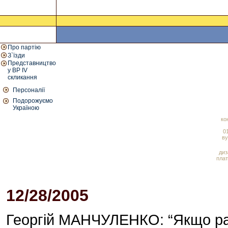
Про партію
З`їзди
Представництво
у ВР IV
скликання
Персоналії
Подорожуємо
Україною
ко
01
ву
диз
плат
12/28/2005
10:59 AM
Георгій МАНЧУЛЕНКО: “Якщо рах