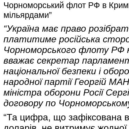
Чорноморський флот РФ в Криму,
мільярдами”
“Україна має право розібра
платитиме російська сторо
Чорноморського флоту РФ на
вважає секретар парламен
національної безпеки і обор
народної партії Георгій М
міністра оборони Росії Серг
договору по Чорноморському
“Та цифра, що зафіксована в
доларів, не витримує жодної 