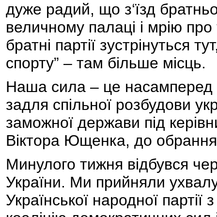
дуже радий, що з‘їзд братньо
величному палаці і мрію про 
братні партії зустрінуться т
спорту” – там більше місць.
Наша сила – це насамперед р
задля спільної розбудови укр
заможної держави під керів
Віктора Ющенка, до обрання 
Минулого тижня відбувся чер
України. Ми прийняли ухвалу
Української народної партії 