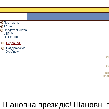
Про партію
З`їзди
Представництво
у ВР IV
скликання
Персоналії
Подорожуємо
Україною
ко
01
ву
диз
плат
Шановна президіє! Шановні 