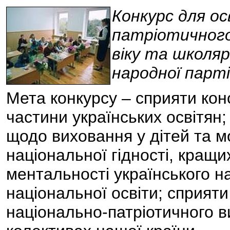
Конкурс для ос
патріотичного
віку та школяр
народної парті
Мета конкурсу – сприяти кон
частини українських освітян; 
щодо виховання у дітей та мо
національної гідності, кращ
ментальності українського на
національної освіти; сприят
національно-патріотичного в