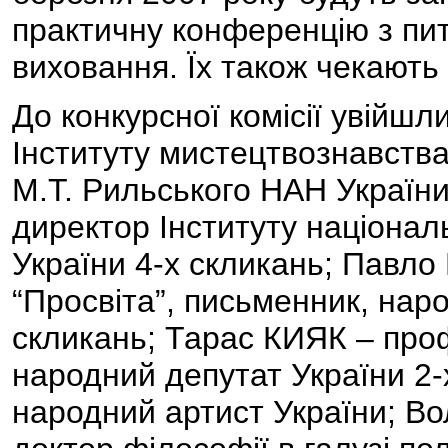
практичну конференцію з пи
виховання. Їх також чекають
До конкурсної комісії увійш
Інституту мистецтвознавства,
М.Т. Риль­ського НАН Украї
директор Інституту націонал
України 4-х скликань; Павл
“Просвіта”, письменник, нар
скликань; Тарас КИЯК – проф
народний депутат України 2
народний артист України;