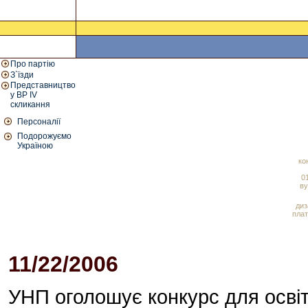
Про партію
З`їзди
Представництво
у ВР IV
скликання
Персоналії
Подорожуємо
Україною
ко
01
ву
диз
плат
11/22/2006
06:10 PM
УНП оголошує конкурс для освіт