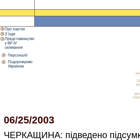
Про партію
З`їзди
Представництво
у ВР IV
скликання
Персоналії
Подорожуємо
Україною
ко
01
ву
диз
плат
06/25/2003
01:16 PM
ЧЕРКАЩИНА: підведено підсумки