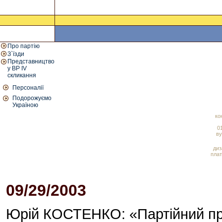
Про партію
З`їзди
Представництво
у ВР IV
скликання
Персоналії
Подорожуємо
Україною
ко
01
ву
диз
плат
09/29/2003
03:00 PM
Юрій КОСТЕНКО: «Партійний пре