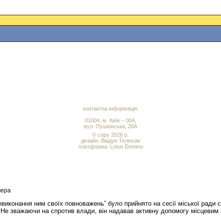
контактна інформація:
01004, м. Київ – 004,
вул. Пушкінська, 28А
© copy 2026 р.
дизайн:
Віадук-Телеком
платформа: Lotus Domino
мера
евиконання ним своїх повноважень” було прийнято на сесії міської ради
. Не зважаючи на спротив влади, він надавав активну допомогу місцевим а