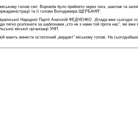
міському голові смт. Ворожба було прийнято через тиск, шантаж та заля
держадміністрації та її голови Володимира ЩЕРБАНЯ”.
ї Української Народної Партії Анатолій ФЕДЧЕНКО. „Влада вже сьогодні г
и легко розпізнати за шаблонами „хто не з нами той проти нас”, які вже 
ьської міської організації УНП.
кій мають винести остаточний „вердикт” міському голові. На сьогоднійшні