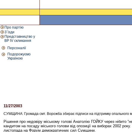
Про партію
З`їзди
Представництво у
ВР IV скликання
Персоналії
Подорожуємо
Україною
11/27/2003
04:20 PM
СУМЩИНА: Громада смт. Ворожба збирає підписи на підтримку опального 
Рішення про недовіру міському голові Анатолію ГОЙКУ через нібито “н
кандитом на посаду міського голови від опозиції на виборах 2002 року
листопада на Форум демократичних сил Сумщини.