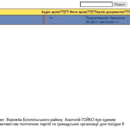
??|??
??|??
???
Аудіо архів
Фото архів
Архів документів
>>
Подорожуємо Україною -
40 міст і містечок >>
 смт. Ворожба Білопільського району. Анатолій ГОЙКО був єдиним
ктивістам політичних партій та громадських організації для поїздки 9