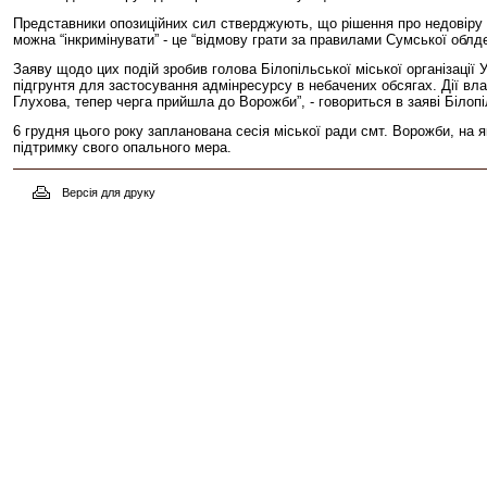
Представники опозиційних сил стверджують, що рішення про недовіру 
можна “інкримінувати” - це “відмову грати за правилами Сумської обл
Заяву щодо цих подій зробив голова Білопільської міської організаці
підгрунтя для застосування адмінресурсу в небачених обсягах. Дії влад
Глухова, тепер черга прийшла до Ворожби”, - говориться в заяві Білопіл
6 грудня цього року запланована сесія міської ради смт. Ворожби, на я
підтримку свого опального мера.
Версія для друку