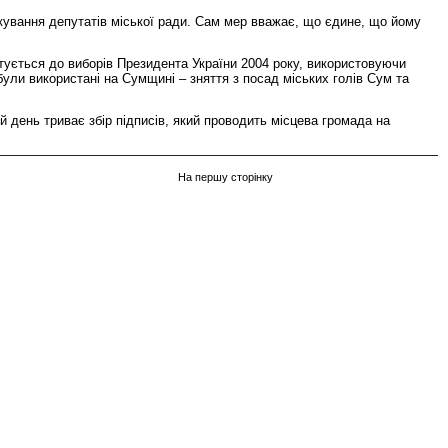
кування депутатів міської ради. Сам мер вважає, що єдине, що йому
отується до виборів Президента України 2004 року, використовуючи
були використані на Сумщині – зняття з посад міських голів Сум та
й день триває збір підписів, який проводить місцева громада на
На першу сторінку