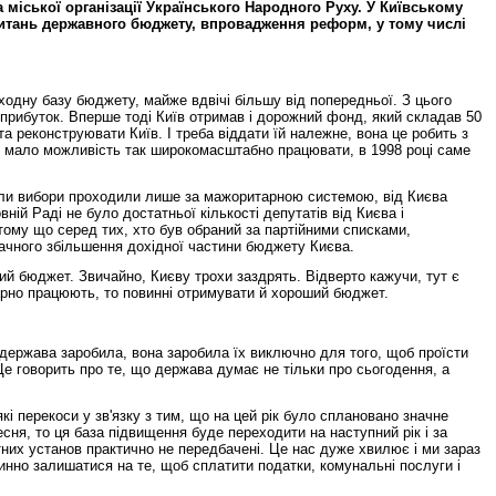
міської організації Українського Народного Руху. У Київському
питань державного бюджету, впровадження реформ, у тому числі
одну базу бюджету, майже вдвічі більшу від попередньої. З цього
прибуток. Вперше тоді Київ отримав і дорожний фонд, який складав 50
а реконструювати Київ. І треба віддати їй належне, вона це робить з
о мало можливість так широкомасштабно працювати, в 1998 році саме
коли вибори проходили лише за мажоритарною системою, від Києва
ій Раді не було достатньої кількості депутатів від Києва і
тому що серед тих, хто був обраний за партійними списками,
начного збільшення дохідної частини бюджету Києва.
ий бюджет. Звичайно, Києву трохи заздрять. Відверто кажучи, тут є
арно працюють, то повинні отримувати й хороший бюджет.
і держава заробила, вона заробила їх виключно для того, щоб проїсти
 Це говорить про те, що держава думає не тільки про сьогодення, а
і перекоси у зв'язку з тим, що на цей рік було сплановано значне
сня, то ця база підвищення буде переходити на наступний рік і за
етних установ практично не передбачені. Це нас дуже хвилює і ми зараз
инно залишатися на те, щоб сплатити податки, комунальні послуги і