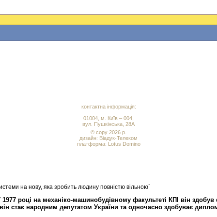
контактна інформація:
01004, м. Київ – 004,
вул. Пушкінська, 28А
© copy 2026 р.
дизайн:
Віадук-Телеком
платформа: Lotus Domino
истеми на нову, яка зробить людину повністю вільною`
1977 році на механіко-машинобудівному факультеті КПІ він здобув
він стає народним депутатом України та одночасно здобуває диплом 