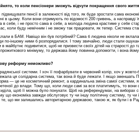
нято, то коли пенсіонери зможуть відчути покращення свого життя
 підвищувати пенсії в залежності від того, як буде зростати сама економ
ені в цьому. Коли вони отримують по відомості 200 гривень, а насправді 
 себе, і не просто сама в себе, а молода людина крастиме у себе старої
час, коли буду немічним і не зможу так працювати, як тепер. Система ста
лали в БАМ. Навіщо він був потрібний? Сама б людина ніколи не вклала 
Люди по-іншому ними б розпорядилися. І тому звичайно, люди стали ошукан
в майбутнє подивитися, щоб не призвести своїх дітей на страрості до так
 прожиткового мінімуму, то держава йому повинна допомогти, і вона йому
ткову реформу неможливо?
ї радянської системи. І хоч її пофарбувати в червоний колір, хоч у жов
 лежала ця солідарна система, так вона й буде лежати. І якщо зменшать П
орма — це не косметичний ремонт, а кардинальна зміна самої системи, я
етензії до влади. Тому що, коли люди самі за все платитимуть, то вони 
сиділа, щоб її можна було понукати. Щоб на референдумах, на виборах с
ому що економіка завжди обслуговує ту чи іншу політичну систему, ту чи 
о те, що ми залишались авторитарною державою, такою ж, як були і в Р