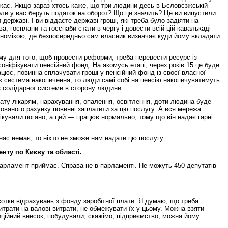
важає. Якщо зараз хтось каже, що три людини десь в Бєловєзжській
коли у вас беруть податок на оборот? Що це значить? Це ви випустили
державі. І ви віддаєте державі гроші, які треба було задіяти на
 госплани та госснаби стати в чергу і довести всій цій кавалькаді
кономікою, де безпосередньо сам власник визначає куди йому вкладати
му для того, щоб провести реформи, треба перевести ресурс із
ніфікувати пенсійний фонд. На якомусь етапі, через років 15 це буде
ацює, повинна сплачувати гроші у пенсійний фонд із своєї власної
к система накопичення, то люди самі собі на пенсію накопичуватимуть.
з солідарної системи в сторону людини.
лату лікарям, нарахування, опалення, освітлення, доти людина буде
ікованого рахунку повинні заплатити за цю послугу. А вся мережа
лікували погано, а цей — працює нормально, тому що він надає гарні
нас немає, то ніхто не зможе нам надати цю послугу.
нту по Києву та області.
парламент приймає. Справа не в парламенті. Не можуть 450 депутатів
дсотки відрахувань з фонду заробітної плати. Я думаю, що треба
итрати на валові витрати, не обмежувати їх у цьому. Можна взяти
тиційний внесок, побудували, скажімо, підприємство, можна йому