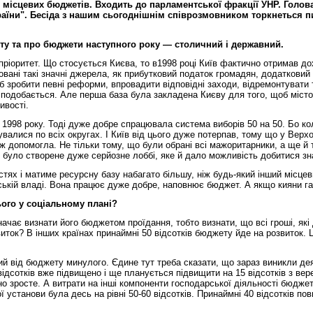
місцевих бюджетів. Входить до парламентської фракції УНР. Голова 
раїни". Бесіда з нашим сьогоднішнім співрозмовником торкнеться 
ту та про бюджети наступного року — столичний і державний.
іоритет. Що стосується Києва, то в1998 році Київ фактично отримав дох
ані такі значні джерела, як прибутковий податок громадян, додатковий 
б зробити певні реформи, впровадити відповідні заходи, відремонтувати т
о подобається. Але перша база була закладена Києву для того, щоб міст
ивості.
и 1998 року. Тоді дуже добре спрацювала система виборів 50 на 50. Бо 
лися по всіх округах. І Київ від цього дуже потерпав, тому що у Верховн
ж допомогла. Не тільки тому, що були обрані всі мажоритарники, а ще й 
е було створене дуже серйозне лоббі, яке й дало можливість добитися з
ях і матиме ресурсну базу набагато більшу, ніж будь-який інший місцев
іській владі. Вона працює дуже добре, наповнює бюджет. А якщо кияни г
ого у соціальному плані?
ачає визнати його бюджетом проїдання, тобто визнати, що всі гроші, як
звиток? В інших країнах принаймні 50 відсотків бюджету йде на розвиток.
ий від бюджету минулого. Єдине тут треба сказати, що зараз виникли деяк
дсотків вже підвищено і ще планується підвищити на 15 відсотків з вере
чно зросте. А витрати на інші компоненти господарської діяльності бюдж
станови була десь на рівні 50-60 відсотків. Принаймні 40 відсотків пов