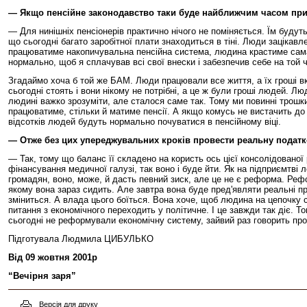
— Якщо пенсійне законодавство таки буде найближчим часом прий
— Для нинішніх пенсіонерів практично нічого не поміняється. Їм будуть
що сьогодні багато заробітної плати знаходиться в тіні. Люди зацікавл
працюватиме накопичувальна пенсійна система, людина крастиме сама в
нормально, щоб я сплачував всі свої внески і забезпечив себе на той 
Згадаймо хоча б той же БАМ. Люди працювали все життя, а їх гроші вк
сьогодні стоять і вони нікому не потрібні, а це ж були гроші людей. 
людині важко зрозуміти, але сталося саме так. Тому ми повинні трошки 
працюватиме, стільки й матиме пенсії. А якщо комусь не вистачить до
відсотків людей будуть нормально почуватися в пенсійному віці.
— Отже без цих упереджувальних кроків провести реальну пода
— Так, тому що баланс її складено на користь ось цієї консолідовано
фінансування медичної галузі, так воно і буде йти. Як на підприємтві
громадян, воно, може, й дасть певний зиск, але це не є реформа. Реф
якому вона зараз сидить. Але завтра вона буде пред'являти реальні пр
зміниться. А влада цього боїться. Вона хоче, щоб людина на цепочку 
питання з економічного переходить у політичне. І це завжди так діє. Т
сьогодні не реформували економічну систему, зайвий раз говорить пр
Підготувала Людмила ЦИБУЛЬКО
Від 09 жовтня 2001р
“Вечірня заря”
Версія для друку