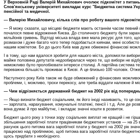
У Верховній Раді Валерій Михайлович очолює підкомітет з питань 
Слов'янському університеті викладає курс "Бюджетна система Ук
пенсійної та медичної.
— Валерію Михайловичу, кілька слів про роботу вашого підкоміте
— Я можу сказати, що місцеві бюджети мають останнім часом певний пр
почалося певне відроження Києва. До столичного бюджету були зарахов
мільйонів гривень. Відтоді міська влада вже мала ресурс для того, що
розмахом і дуже багато чого тепер подобається киянам, мені особист
нашим комітетом. Бо до цього Київ мав дуже обмежені фінансові можл
І в тому, що нам вдалося зробити для нашого міста, допомогли вибор
майже половина депутатів недообиралася через те, що вибори не відбува
неможливо було пролобіювати інтереси столиці. А партійна система те
переважна більшість проживає в Києві. А це близько 100 чоловік. Отж
Наступного року Київ також не буде обмежений у фінансових можливост
проблеми, і, можливо, трохи перекосу, але треба віддати належне й м
— Чим відрізняється державний бюджет на 2002 рік від попереднь
— Якщо визнати бюджет соціальним, як його іноді називають, то це озн
— зарплата, нарахування, комунальні платежі, пенсії і т.д. Але де ро
вона думає й про майбутнє, і вкладає значні кошти в розвиток.
Бюджет цього року з точки зору соціальних виплат не кращий і не гірш
збільшення заробітної плати працівникам бюджетних установ — на 25 ві
рахунок цього питома вага заробітної плати у бюджеті на 2002 рік зна
працюємо над проблемою, щоб питома вага заробітної плати бюджетної у
щось придбати з необхідного.