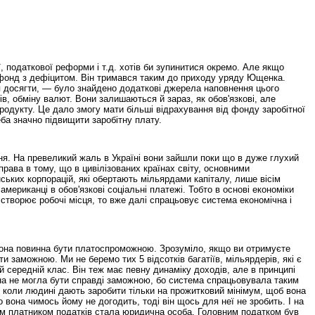
, податкової реформи і т.д. хотів би зупинитися окремо. Але якщо
й фонд з дефіцитом. Він тримався таким до приходу уряду Ющенка.
ся досягти, — було знайдено додаткові джерела наповнення цього
ів, обміну валют. Вони залишаються й зараз, як обов'язкові, але
родукту. Це дало змогу мати більші відрахування від фонду заробітної
ба значно підвищити заробітну плату.
ння. На превеликий жаль в Україні вони зайшли поки що в дуже глухий
рава в тому, що в цивілізованих країнах світу, основними
ких корпорацій, які обертають мільярдами капіталу, лише вісім
американці в обов'язкові соціальні платежі. Тобто в основі економіки
творює робочі місця, то вже далі спрацьовує система економічна і
, вона повинна бути платоспроможною. Зрозуміло, якщо ви отримуєте
 заможною. Ми не беремо тих 5 відсотків багатіїв, мільярдерів, які є
й середній клас. Він теж має певну динаміку доходів, але в принципі
ина не могла бути справді заможною, бо система спрацьовувала таким
А коли людині дають заробити тільки на прожитковий мінімум, щоб вона
 вона чимось йому не догодить, тоді він щось для неї не зробить. І на
им платником податків стала юридична особа. Головним податком був