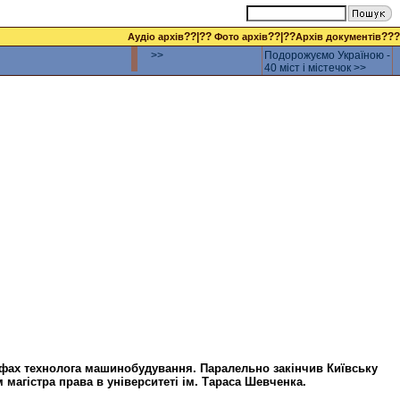
??|??
??|??
???
Аудіо архів
Фото архів
Архів документів
>>
Подорожуємо Україною -
40 міст і містечок >>
 фах технолога машинобудування. Паралельно закінчив Київську
магістра права в університеті ім. Тараса Шевченка.