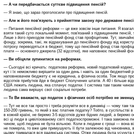
— А чи передбачається суттєве підвищення пенсій?
— Я знаю, що зараз проголосили про підвищення пенсій.
— Але ж його пов'язують з прийняттям закону про державне пенсі
— Питання пенсійної реформи — це вже зовсім інше питання. Я взагалі 
взяти такий суто локальний момент, пов'язаний з підвищенням пенсій,
Лише з його приходом пенсійний фонд став профіцитним. Тут, звичайно
фонду, зокрема, такі, як відрахування до пенсійного фонду від користу
потроху переводяться в бюджет, тому що пенсійний фонд став профіцит
плати — основного джерела (32 відсотки), яке наповнює пенсійний фон
— Ви обіцяли зупинитися на реформах.
— Сьогодні всі кричать: податкова реформа, новий податковий кодекс,
кут і їх неможливо вирішити за один день і навіть за один бюджетний 
наповнювачем бюджету є не юридична, а фізична особа. Тож якщо проа
відсотків прибутків йде в бюджет Сполучених штатів. А 40 і більше від
США лежить людина, яка сплачує податки. І система там таким чином 
людина сама вирішує свої соціальні потреби.
— То Ви вважаєте, що податок з фізичних осіб потрібно не зменшу
— Тут не все так просто і треба розуміти все в динаміці — чому там 
150-200 гривень, то який з вас платник податку? Тобто, в суспільстві 
в кожній країні, не беремо 3-5 відсотків дуже бідних людей, а беремо
всі ці люди в цивілізованому світі податкоспроможні. І така заможна
чином, щоб людина не була вільною. Коли в людини є гроші — вона віл
не померла, то вже цим примушують її бути залежною від чиновника, ві
цьому трималася вся радянська система. Отже людина була усунута як