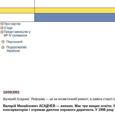
Про партію
З`їзди
Представництво у
ВР IV скликання
Персоналії
Подорожуємо
Україною
10/09/2001
Валерий Асадчев: `Реформа — це не косметичний ремонт, а заміна старої с
Валерій Михайлович АСАДЧЕВ — киянин. Має три вищих освіти: У 
консерваторію і отримав диплом хорового диригента. У 1998 році 