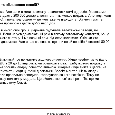
 та збільшення пенсій?
іка. Але вони ніколи не зможуть залежати самі від себе. Ми знаємо,
їм дають 200-300 доларів, вони платять менше податків. Але тоді, коли
, і вона тоді скаже — це мені вже не підходить. Ви мені платіть
не прозорою і дасть добрі наслідки.
в нього свої гроші. Держава будувала велетенські заводи, які
і. Вони не усвідомлюють ці речі в такому загальному контексті, бо це
ого ж стану. І ми повинні самі від себе залежати. Скільки хто
 допоможе. Але я вас запевняю, що при новій пенсійній системі 80-90
то-блакитний, це не матиме жодного значення. Якщо неефективно йшло
ДВ з 20 до 15 відсотків, чи розширять межі прибуткового податку з
ка зробить людну повністю вільною. Людина буде знята з цепка, на
спитають, куди ці гроші діваються. Зовсім ментальність людей
ебе правильно поводила, голосувала за кого потрібно. Тому це
іншу політичну модель. Це абсолютно пов'язані речі. Те, що ми
адянському Союзі.
На першу сторінку