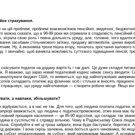
йне страхування.
на цій проблемі, проблемі взаємозв'язків пенсійної, медичної, бюджетної
 то можна сказати, що в 98-99 роки ми отримали в спадковість пенсійни
, зіграла свою роль і певна діяльність уряду, але, головне, чого вдало
вання засобами стільникового зв'язку, продажу автомобілів, цінних вироб
ним. Ну, й економіка трохи пішла вгору, почалось зростання валового п
д. І звичайно, щоб виникла можливість суттєвого підвищення пенсій, тре
 скасувати податок на додану вартість і так далі. Це дуже складні пита
рік. Я вважаю, що зараз новий податковий кодекс немає сенсу вводити. Сп
налізувати бюджет США, то виявиться, що від найпотужніших американсь
сотків складають платежі від фізичних осіб і стільки ж вносять працюючі 
спрацьовує, що уряду найголовніше — створити робоче місце. Якщо він с
вати, а навпаки, збільшувати?
так відбувається, а в нас не так. Для того, щоб людина платила податки
в апріорі вважається, що людина є податкоспроможною, отже вона має бути
 основний прошарок населення — це 85-90 відсотків, що складає так звани
 людина в суспільстві є справді вільною. Чому в Радянському Союзі люд
ьна. Спробуйте в неї ці гроші забрати, вона буде бастувати, боротися. 
д держави. І вона скрізь залежна, вона боїться цього чиновника, бо якщо
 суб'єкт оподаткування, як суб'єкт, який наповнював бюджет. А основн