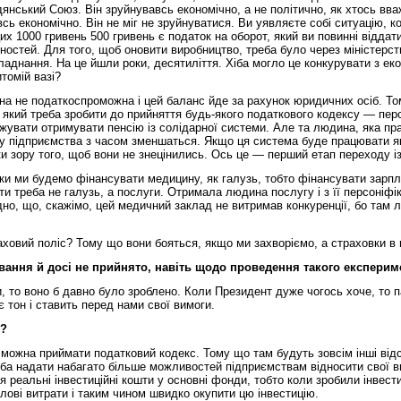
адянський Союз. Він зруйнувавсь економічно, а не політично, як хтось в
сь економічно. Він не міг не зруйнуватися. Ви уявляєте собі ситуацію, 
х 1000 гривень 500 гривень є податок на оборот, який ви повинні віддати 
тей. Для того, щоб оновити виробництво, треба було через міністерства,
бладнання. На це йшли роки, десятиліття. Хіба могло це конкурувати з е
итомій вазі?
на не податкоспроможна і цей баланс йде за рахунок юридичних осіб. То
який треба зробити до прийняття будь-якого податкового кодексу — персо
жувати отримувати пенсію із солідарної системи. Але та людина, яка пр
ку підприємства з часом зменшаться. Якщо ця система буде працювати я
и зору того, щоб вони не знецінились. Ось це — перший етап переходу і
оки ми будемо фінансувати медицину, як галузь, тобто фінансувати зарп
ати треба не галузь, а послуги. Отримала людина послугу і з її персоніф
дно, що, скажімо, цей медичний заклад не витримав конкуренції, бо там 
аховий поліс? Тому що вони бояться, якщо ми захворіємо, а страховки в 
ання й досі не прийнято, навіть щодо проведення такого експериме
, то воно б давно було зроблено. Коли Президент дуже чогось хоче, то 
 тон і ставить перед нами свої вимоги.
я?
ні, можна приймати податковий кодекс. Тому що там будуть зовсім інші ві
реба надати набагато більше можливостей підприємствам відносити свої в
я реальні інвестиційні кошти у основні фонди, тобто коли зробили інвес
лові витрати і таким чином швидко окупити цю інвестицію.