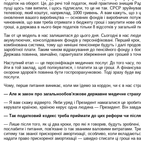
податок на оборот. Це, до речі той податок, який практично знищив Р
пущі щось там випили, і щось підписали, то це не так. СРСР зруйнував
телевізор, який коштує, наприклад, 1000 гривень. А вам кажуть, що з ци
оновлення вашого виробництва — основних фондів і виробничих потужнос
чиновників, що вам треба отримати з бюджету гроші і закупити нове о
гроші, а держава в нього бере податків тільки 8 відсотків у загальній п
Так от ця модель в нас залишилася до цього дня. Сьогодні в нас люди
акумулюючих, консолідованих фондів у персоніфіковані. Перший крок, 
комбінована система, тому що нинішні пенсіонери будуть і далі продов
заробітної плати. Таким чином відрахування до пенсійного фонду з бо
Держава повинна, звичайно, гарантувати збереження цих грошей з точк
Наступний етап — це персоніфікація медичних послуг. До того часу, п
йти в той заклад, щоб полікуватися, і платити за це гроші. А фінансув
охорони здоров'я повинна бути госпрозрахунковою. Тоді зразу буде ви
послуги.
Чому, перше питання виникає, коли ми їдемо за кордон, чи є в нас стр
— Але ж закон про загальнообов'язкове державне медичне страхув
— Я вам скажу відверто. Якби уряд і Президент намагалися це зробити
керувати країною, країною керує одна людина — Президент. Він завдає
— Так податковий кодекс треба приймати до цих реформ чи післ
— Лише після того, як ці два кроки, про які я говорив, будуть зробле
послабити і питання, пов'язане із так званими валовими витратами. Т
ситему так званої прискореної амортизації, особливо, коли вкладаютьс
надати право прискореної амортизації — швидко списати ці гроші на ва