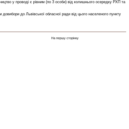
цтво у проводі є рівним (по 3 особи) від колишнього осередку РХП та
и довибори до Львівської обласної ради від цього населеного пункту
На першу сторінку