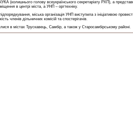
КА (колишнього голову всеукраїнського секретаріату РХП), а представни
іщення в центрі міста, а УНП – оргтехніку.
ідпорядкування, міська організація УНП виступила з ініціативою провест
ість членів дільничних комісій та спостерігачів.
лися в містах Трускавець, Самбір, а також у Старосамбірському районі.