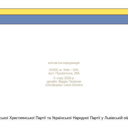
контактна інформація:
01004, м. Київ – 004,
вул. Пушкінська, 28А
© copy 2026 р.
дизайн:
Віадук-Телеком
платформа: Lotus Domino
кої Християнської Партії та Української Народної Партії у Львівській об