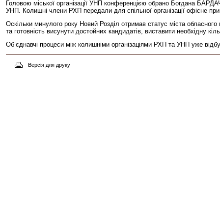
Головою міської організації УНП конференцією обрано Богдана БАРДАЧУ
УНП. Колишні члени РХП передали для спільної організації офісне прим
Оскільки минулого року Новий Розділ отримав статус міста обласного п
та готовність висунути достойних кандидатів, виставити необхідну кільк
Об’єднавчі процеси між колишніми організаціями РХП та УНП уже відбу
Версія для друку