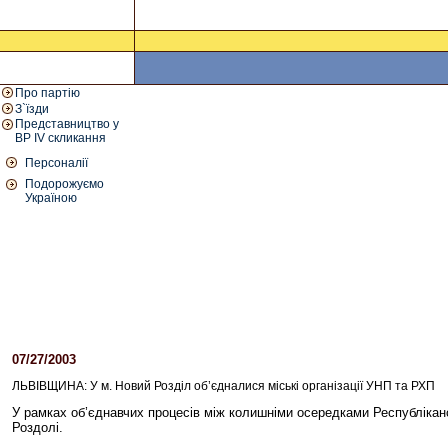
Про партію
З`їзди
Представництво у
ВР IV скликання
Персоналії
Подорожуємо
Україною
07/27/2003
04:24 PM
ЛЬВІВЩИНА: У м. Новий Розділ об’єдналися міські організації УНП та РХП
У рамках об’єднавчих процесів між колишніми осередками Республікансь
Роздолі.