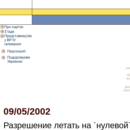
Про партію
З`їзди
Представництво
у ВР IV
скликання
Персоналії
Подорожуємо
Україною
ко
01
ву
диз
плат
09/05/2002
Разрешение летать на `нулевой`