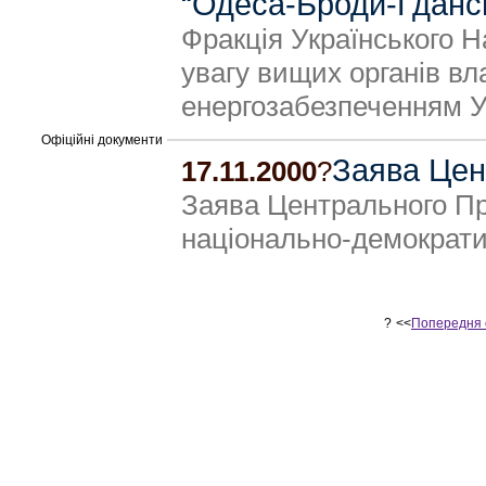
“Одеса-Броди-Гданс
Фракція Українського Н
увагу вищих органів вл
енергозабезпеченням У
Офіційні документи
Заява Цен
17.11.2000
?
Заява Центрального П
національно-демократ
?
<<
Попередня 