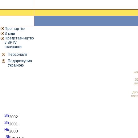
Про партію
З`їзди
Представництво
у ВР IV
скликання
Персоналії
Подорожуємо
Україною
ко
01
ву
диз
плат
2002
2001
2000