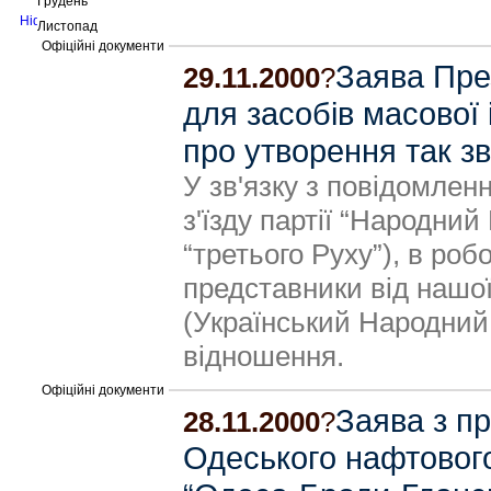
Грудень
Листопад
Офіційні документи
Заява Пре
29.11.2000
?
для засобів масової
про утворення так зв
У зв'язку з повідомлен
з'їзду партії “Народний 
“третього Руху”), в роб
представники від нашої
(Український Народний 
відношення.
Офіційні документи
Заява з п
28.11.2000
?
Одеського нафтовог