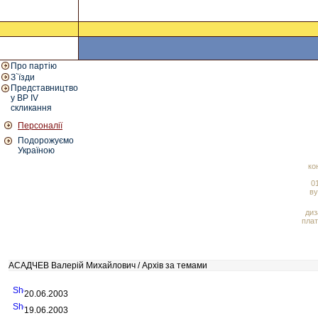
Про партію
З`їзди
Представництво
у ВР IV
скликання
Персоналії
Подорожуємо
Україною
ко
01
ву
диз
плат
АСАДЧЕВ Валерій Михайлович / Архів за темами
20.06.2003
19.06.2003