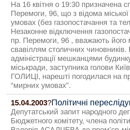
На 16 квітня о 19:30 призначена с
Перемоги, 96, що з відома місько
умовах (без газопостачання та те
Незаконне відключення газопостач
пр. Перемоги, 96 , вважають його 
свавіллям столичних чиновників. 
адміністрації мешканцями будинку
міськради, заступника голови Київ
ГОЛИЦІ, нарешті погодилася на п
“мирних умовах”.
Політичні переслід
15.04.2003
?
Депутатський запит народного деп
Бюджетного комітету, члена політи
Валерія АСАДЧЕВА до прем’єр-м