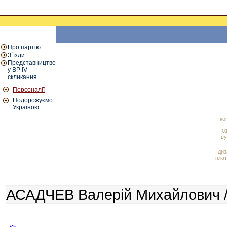
Про партію
З`їзди
Представництво
у ВР IV
скликання
Персоналії
Подорожуємо
Україною
ко
01
ву
диз
плат
АСАДЧЕВ Валерій Михайлович /