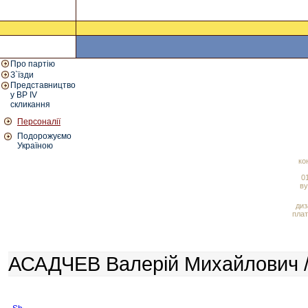
Про партію
З`їзди
Представництво
у ВР IV
скликання
Персоналії
Подорожуємо
Україною
ко
01
ву
диз
плат
АСАДЧЕВ Валерій Михайлович /