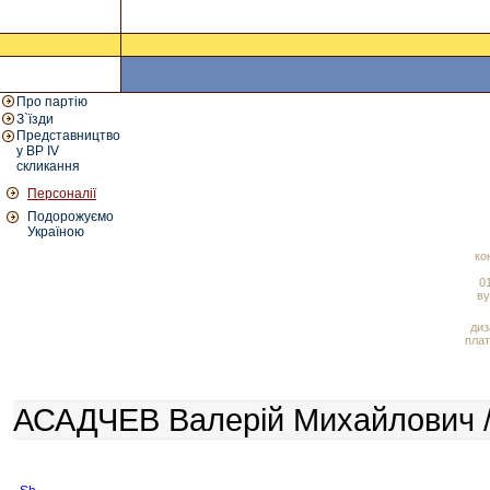
Про партію
З`їзди
Представництво
у ВР IV
скликання
Персоналії
Подорожуємо
Україною
ко
01
ву
диз
плат
АСАДЧЕВ Валерій Михайлович /