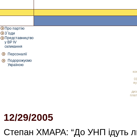
Про партію
З`їзди
Представництво
у ВР IV
скликання
Персоналії
Подорожуємо
Україною
ко
01
ву
диз
плат
12/29/2005
10:08 AM
Степан ХМАРА: “До УНП ідуть л