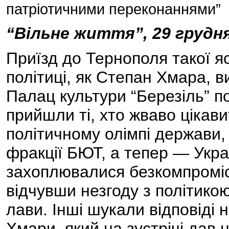
патріотичними переконаннями”
“Вільне життя”, 29 грудня
Приїзд до Тернополя такої яс
політиці, як Степан Хмара, в
Палац культури “Березіль” п
прийшли ті, хто жваво цікав
політичному олімпі держави
фракції БЮТ, а тепер — Украї
захоплювалися безкомпроміс
відчувши незгоду з політико
лави. Інші шукали відповіді 
Хмари, який на зустрічі дав 