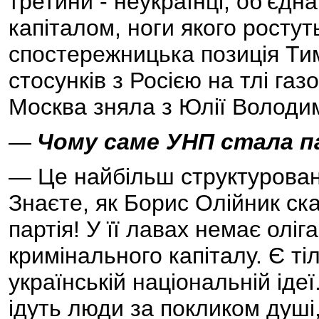
третини - неукраїнці, об’єдн
капіталом, ноги якого ростут
спостережницька позиція Т
стосунків з Росією на тлі га
Москва зняла з Юлії Володими
—
Чому саме УНП стала п
— Це найбільш структурована
Знаєте, як Борис Олійник ск
партія! У її лавах немає олі
кримінального капіталу. Є ті
українській національній ідеї
ідуть люди за покликом душі