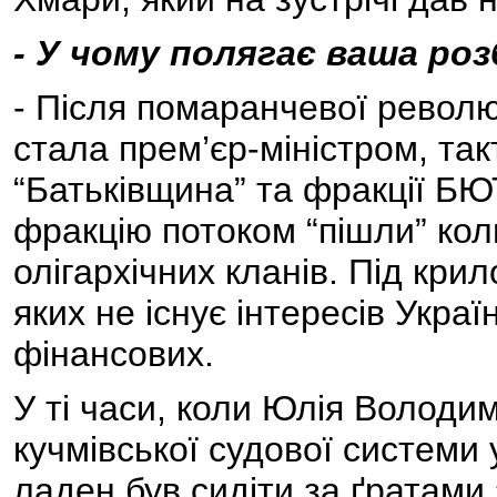
- У чому полягає ваша ро
- Після помаранчевої револю
стала прем’єр-міністром, такт
“Батьківщина” та фракції БЮ
фракцію потоком “пішли” кол
олігархічних кланів. Під кри
яких не існує інтересів Украї
фінансових.
У ті часи, коли Юлія Володи
кучмівської судової системи 
ладен був сидіти за ґратами 