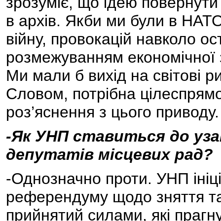
зрозуміє, що ідею повернути
в архів. Якби ми були в НАТО
війну, провокацій навколо о
розмежуванням економічної з
Ми мали б вихід на світові р
Словом, потрібна цілеспрям
роз’яснення з цього приводу.
-Як УНП ставиться до уз
депутатів місцевих рад?
-Однозначно проти. УНП ініц
референдуму щодо зняття так
прийнятий силами, які прагн