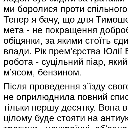
ми боролися проти спільного 
Тепер я бачу, що для Тимоше
мета - не покращення доброб
обіцянки, за якими стоїть єд
влади. Рік прем’єрства Юлії 
робота - суцільний піар, яки
м’ясом, бензином.
Після проведення з’їзду сво
не оприлюднила повний списо
тільки першу десятку. Вона 
цілому буде стояти на антиук