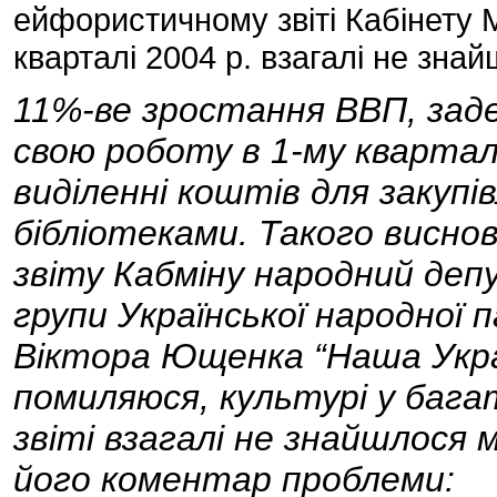
ейфористичному звіті Кабінету М
кварталі 2004 р. взагалі не зна
11%-ве зростання ВВП, заде
свою роботу в 1-му кварталі
виділенні коштів для закупі
бібліотеками. Такого виснов
звіту Кабміну народний деп
групи Української народної 
Віктора Ющенка “Наша Укра
помиляюся, культурі у баг
звіті взагалі не знайшлося м
його коментар проблеми: