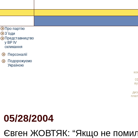
Про партію
З`їзди
Представництво
у ВР IV
скликання
Персоналії
Подорожуємо
Україною
ко
01
ву
диз
плат
05/28/2004
04:05 PM
Євген ЖОВТЯК: “Якщо не помиля