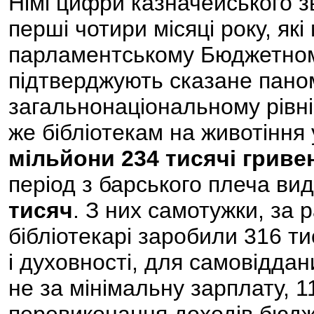
Німі цифри казначейського з
перші чотири місяці року, як
парламентському Бюджетному
підтверджують сказане пано
загальнонаціональному рівн
же бібліотекам на животіння у
мільйони 234 тисячі гриве
період з барського плеча вид
тисяч
. З них самотужки, за
бібліотекарі заробили 316 тис
і духовності, для самовідда
не за мінімальну зарплату, 