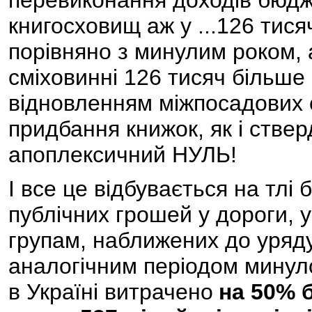
перевиконання доходів бюдж
книгосховищ аж у ...126 тис
порівняно з минулим роком, 
сміховинні 126 тисяч більше
відновленням міжпосадових о
придбання книжок, як і стве
апоплексичний НУЛЬ!
І все це відбувається на тл
публічних грошей у дороги, 
групам, наближених до уряду
аналогічним періодом минул
в Україні витрачено
на 50% 