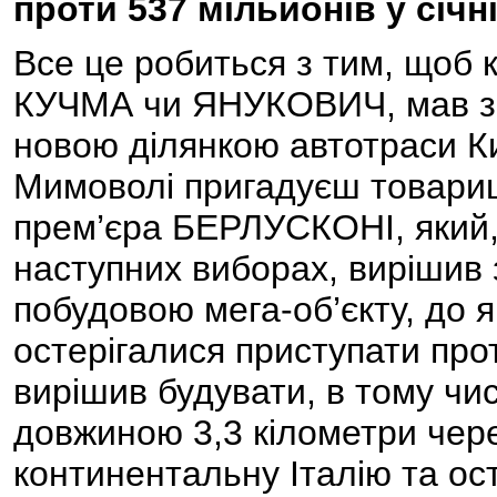
проти 537 мільйонів у січні
Все це робиться з тим, щоб 
КУЧМА чи ЯНУКОВИЧ, мав зм
новою ділянкою автотраси Ки
Мимоволі пригадуєш товариш
прем’єра БЕРЛУСКОНІ, який,
наступних виборах, вирішив з
побудовою мега-об’єкту, до я
остерігалися приступати прот
вирішив будувати, в тому чис
довжиною 3,3 кілометри чере
континентальну Італію та ост