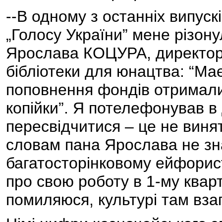
--В одному з останніх випус
„Голосу України” мене різон
Ярослава КОЦУРА, директора
бібліотеки для юнацтва: “Має
поповнення фондів отримали 
копійки”. Я потелефонував в 
пересвідчитися – це не винят
словам пана Ярослава не зн
багатосторінковому ейфорист
про свою роботу в 1-му кварт
помиляюся, культурі там вза