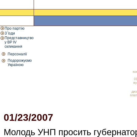
Про партію
З`їзди
Представництво
у ВР IV
скликання
Персоналії
Подорожуємо
Україною
ко
01
ву
диз
плат
01/23/2007
06:00 PM
Молодь УНП просить губернатора