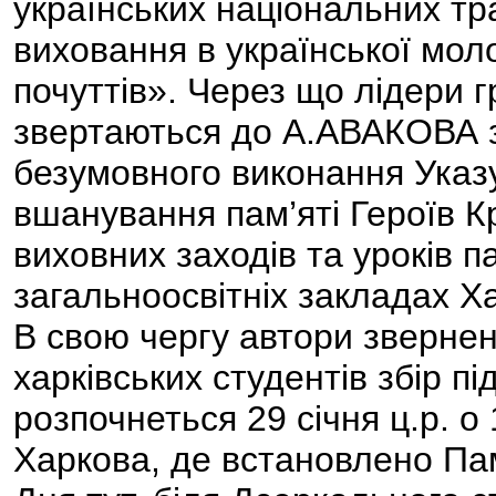
українських національних тра
виховання в української моло
почуттів». Через що лідери 
звертаються до А.АВАКОВА з
безумовного виконання Указ
вшанування пам’яті Героїв К
виховних заходів та уроків п
загальноосвітніх закладах Ха
В свою чергу автори звернен
харківських студентів збір пі
розпочнеться 29 січня ц.р. 
Харкова, де встановлено Пам