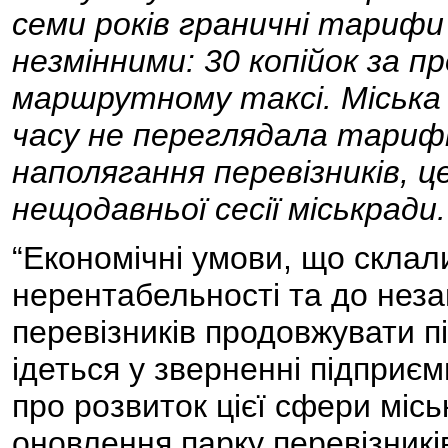
семи років граничні тарифи
незмінними: 30 копійок за про
маршрутному таксі. Міська
часу не переглядала тарифно
наполягання перевізників, ц
нещодавньої сесії міськради.
“Економічні умови, що склали
нерентабельності та до неза
перевізників продовжувати п
ідеться у зверненні підприє
про розвиток цієї сфери міс
оновлення парку перевізникі