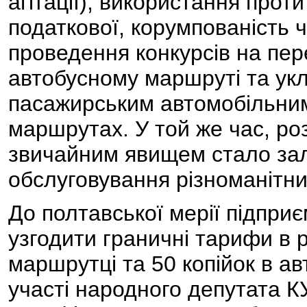
агітації), використання прот
податкової, корумпованість ч
проведення конкурсів на пер
автобусному маршруті та ук
пасажирським автомобільним
маршрутах. У той же час, ро
звичайним явищем стало зал
обслуговування різноманітни
До полтавської мерії підпри
узгодити граничні тарифи в ро
маршрутці та 50 копійок в авт
участі народного депутата 