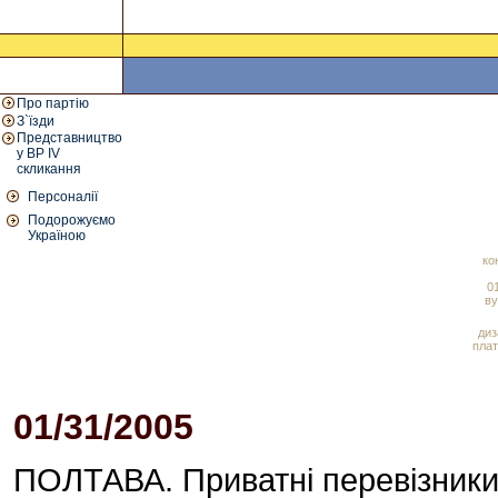
Про партію
З`їзди
Представництво
у ВР IV
скликання
Персоналії
Подорожуємо
Україною
ко
01
ву
диз
плат
01/31/2005
09:27 PM
ПОЛТАВА. Приватні перевізники 