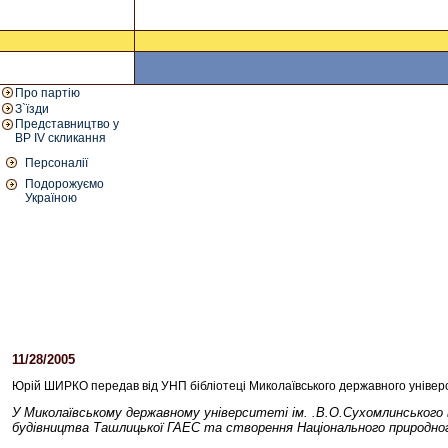
Про партію
З`їзди
Представництво у
ВР IV скликання
Персоналії
Подорожуємо
Україною
11/28/2005
03:20 PM
Юрій ШИРКО передав від УНП бібліотеці Миколаївського державного універс
У Миколаївському державному університеті ім. .В.О.Сухомлинського 
будівництва Ташлицької ГАЕС та створення Національного природног