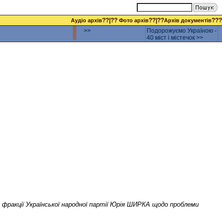
??|??
??|??
???
Аудіо архів
Фото архів
Архів документів
>>
Подорожуємо Україною -
40 міст і містечок >>
 фракції Української народної партії Юрія ШИРКА щодо проблеми