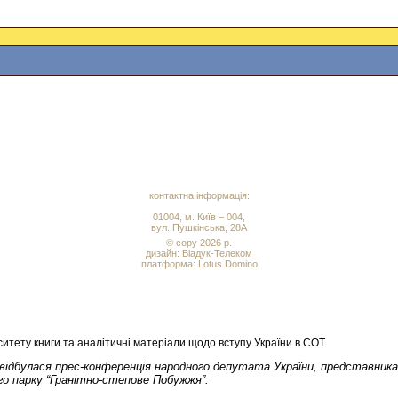
контактна інформація:
01004, м. Київ – 004,
вул. Пушкінська, 28А
© copy 2026 р.
дизайн:
Віадук-Телеком
платформа: Lotus Domino
итету книги та аналітичні матеріали щодо вступу України в СОТ
відбулася прес-конференція народного депутата України, представника
о парку “Гранітно-степове Побужжя”.